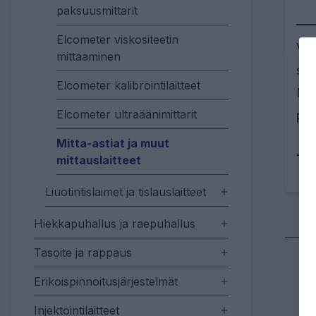
paksuusmittarit
Elcometer viskositeetin
Val
mittaaminen
sov
Elcometer kalibrointilaitteet
Mit
Elcometer ultraäänimittarit
pes
Mitta-astiat ja muut
Tu
mittauslaitteet
Liuotintislaimet ja tislauslaitteet
Hiekkapuhallus ja raepuhallus
Tasoite ja rappaus
Erikoispinnoitusjärjestelmät
Injektointilaitteet