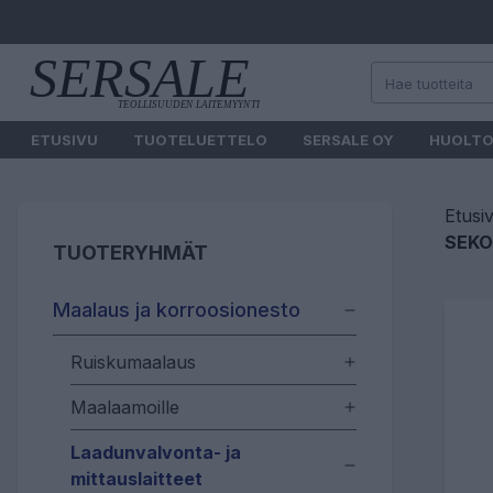
ETUSIVU
TUOTELUETTELO
SERSALE OY
HUOLT
Etusi
SEKO
TUOTERYHMÄT
Maalaus ja korroosionesto
Ruiskumaalaus
Maalaamoille
Laadunvalvonta- ja
mittauslaitteet