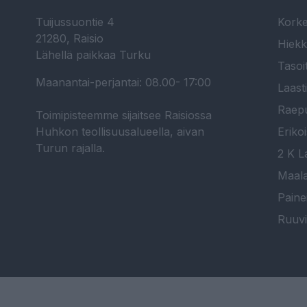
Tuijussuontie 4
Korke
21280, Raisio
Hiekk
Lähellä paikkaa Turku
Tasoi
Maanantai-perjantai: 08.00- 17:00
Laast
Raepu
Toimipisteemme sijaitsee Raisiossa
Huhkon teollisuusalueella, aivan
Erikoi
Turun rajalla.
2 K La
Maala
Paine
Ruuvi