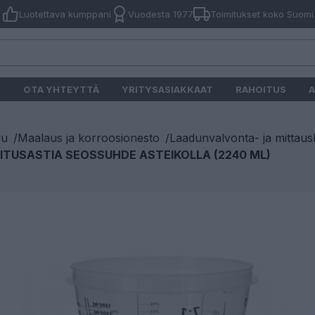
Luotettava kumppani
Vuodesta 1977
Toimitukset koko Suomi
O
OTA YHTEYTTÄ
YRITYSASIAKKAAT
RAHOITUS
A
vu
/
Maalaus ja korroosionesto
/
Laadunvalvonta- ja mittausl
ITUSASTIA SEOSSUHDE ASTEIKOLLA (2240 ML)