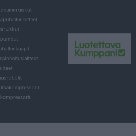
apaineruiskut
apuhalluslaitteet
teruiskut
ipumput
halluskaapit
spinnoituslaitteet
itteet
usrobotit
ilmakompressorit
kompressorit