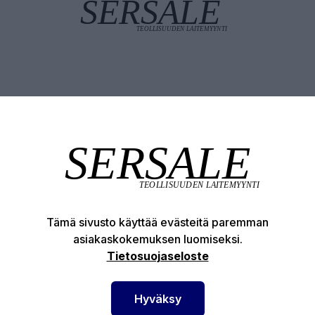
Tuotekuvaus
Tekniset edut
keapainenippa / Hydrauliikkanippa Materiaali: Teräs
to: Suora Kierretyyppi: BSP
Tämä sivusto käyttää evästeitä paremman
asiakaskokemuksen luomiseksi.
otenumero:
12-75060008
Tietosuojaseloste
Hyväksy