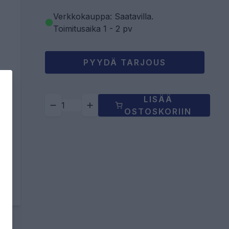
Verkkokauppa: Saatavilla
.
Toimitusaika 1 - 2 pv
PYYDÄ TARJOUS
LISÄÄ
OSTOSKORIIN