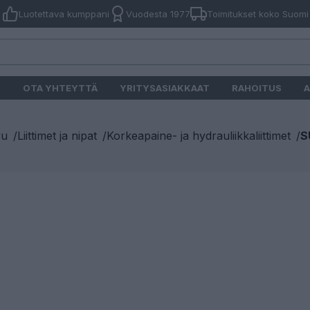
Luotettava kumppani
Vuodesta 1977
Toimitukset koko Suomi
O
OTA YHTEYTTÄ
YRITYSASIAKKAAT
RAHOITUS
A
vu
/
Liittimet ja nipat
/
Korkeapaine- ja hydrauliikkaliittimet
/
S