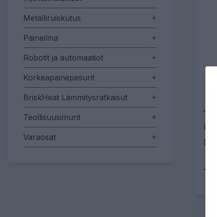
Metalliruiskutus
Paineilma
Robotit ja automaatiot
Korkeapainepesurit
BriskHeat Lämmitysratkaisut
Teollisuusimurit
Kor
Varaosat
Muo
Tu