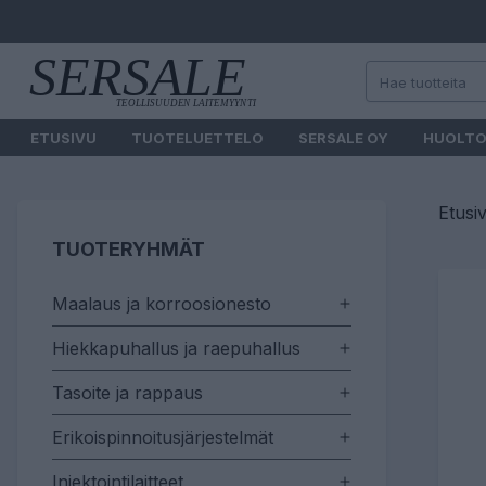
ETUSIVU
TUOTELUETTELO
SERSALE OY
HUOLT
Etusi
TUOTERYHMÄT
Maalaus ja korroosionesto
Hiekkapuhallus ja raepuhallus
Tasoite ja rappaus
Erikoispinnoitusjärjestelmät
Injektointilaitteet