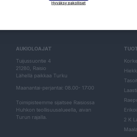
Hyväksy pakolliset
AUKIOLOAJAT
TUO
Tuijussuontie 4
Korke
21280, Raisio
Hiekk
Lähellä paikkaa Turku
Tasoi
Maanantai-perjantai: 08.00- 17:00
Laast
Raepu
Toimipisteemme sijaitsee Raisiossa
Huhkon teollisuusalueella, aivan
Erikoi
Turun rajalla.
2 K La
Maala