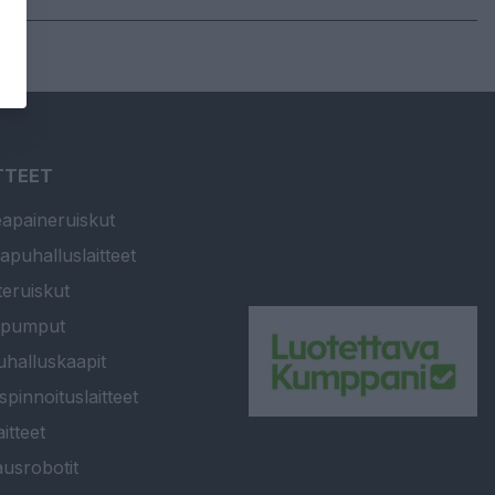
TTEET
apaineruiskut
apuhalluslaitteet
teruiskut
ipumput
halluskaapit
spinnoituslaitteet
itteet
usrobotit