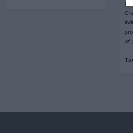
pro
Gre
ind
pro
of 
Tu