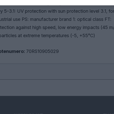
tection level 1.2 (color perception without alteration)
y 5-3.1: UV protection with sun protection level 3.1, fo
ustrial use PS: manufacturer brand 1: optical class FT:
tection against high speed, low energy impacts (45 m
particles at extreme temperatures (-5, +55°C)
otenumero:
70RS10905029