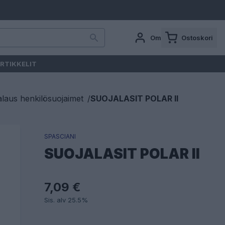
Oma tili
Ostoskori
RTIKKELIT
laus henkilösuojaimet
/
SUOJALASIT POLAR II
SPASCIANI
SUOJALASIT POLAR II
7,09 €
Sis. alv 25.5%