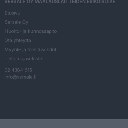
SERSALE OY MAALAUSLAITTEIDEN ERIKOISLIIKE
Etusivu
Sersale Oy
Huolto- ja kunnossapito
Ota yhteyttä
Myynti- ja toimitusehdot
Tietosuojaseloste
02 4384 615
info@sersale.fi