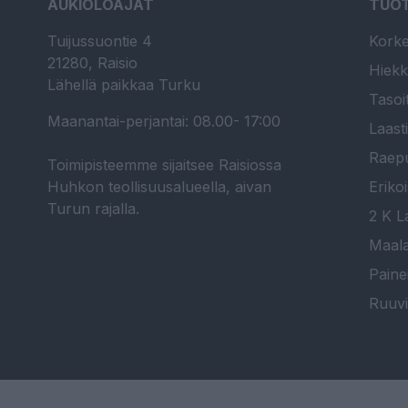
AUKIOLOAJAT
TUO
Tuijussuontie 4
Korke
21280, Raisio
Hiekk
Lähellä paikkaa Turku
Tasoi
Maanantai-perjantai: 08.00- 17:00
Laast
Raepu
Toimipisteemme sijaitsee Raisiossa
Huhkon teollisuusalueella, aivan
Erikoi
Turun rajalla.
2 K La
Maala
Paine
Ruuvi