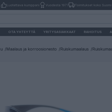
Luotettava kumppani
Vuodesta 1977
Toimitukset koko Suomi
O
OTA YHTEYTTÄ
YRITYSASIAKKAAT
RAHOITUS
A
vu
/
Maalaus ja korroosionesto
/
Ruiskumaalaus
/
Ruiskumaa