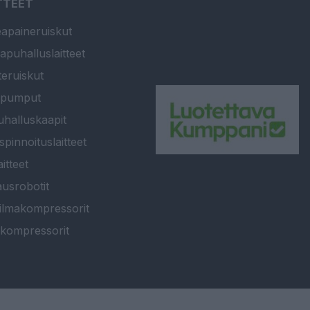
TTEET
apaineruiskut
apuhalluslaitteet
teruiskut
ipumput
halluskaapit
spinnoituslaitteet
itteet
usrobotit
ilmakompressorit
kompressorit