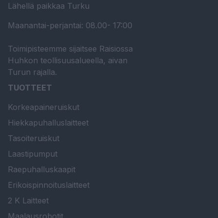
Lähellä paikkaa Turku
Maanantai-perjantai: 08.00- 17:00
Toimipisteemme sijaitsee Raisiossa
Huhkon teollisuusalueella, aivan
Turun rajalla.
TUOTTEET
Korkeapaineruiskut
Hiekkapuhalluslaitteet
Tasoiteruiskut
Laastipumput
Raepuhalluskaapit
Erikoispinnoituslaitteet
2 K Laitteet
Maalausrobotit