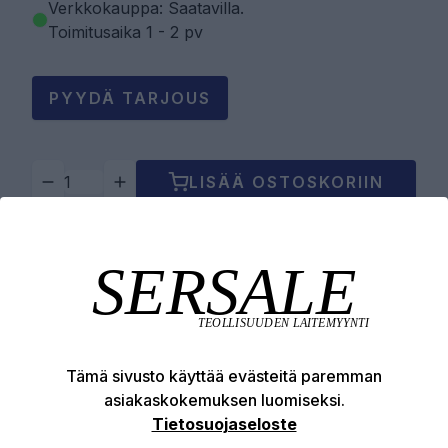
Verkkokauppa: Saatavilla
.
Toimitusaika 1 - 2 pv
PYYDÄ TARJOUS
LISÄÄ OSTOSKORIIN
Tuotekuvaus
Tekniset edut
Tämä sivusto käyttää evästeitä paremman
asiakaskokemuksen luomiseksi.
Tietosuojaseloste