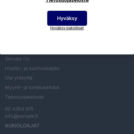
Hyväksy
Hyväksy pakolliset
SERSALE OY MAALAUSLAITTEIDEN ERIKOISLIIKE
Etusivu
Sersale Oy
Huolto- ja kunnossapito
Ota yhteyttä
Myynti- ja toimitusehdot
Tietosuojaseloste
02 4384 615
info@sersale.fi
AUKIOLOAJAT