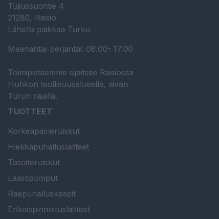
Tuijussuontie 4
21280, Raisio
Lähellä paikkaa Turku
Maanantai-perjantai: 08.00- 17:00
Toimipisteemme sijaitsee Raisiossa
Huhkon teollisuusalueella, aivan
Turun rajalla.
TUOTTEET
Korkeapaineruiskut
Hiekkapuhalluslaitteet
Tasoiteruiskut
Laastipumput
Raepuhalluskaapit
Erikoispinnoituslaitteet