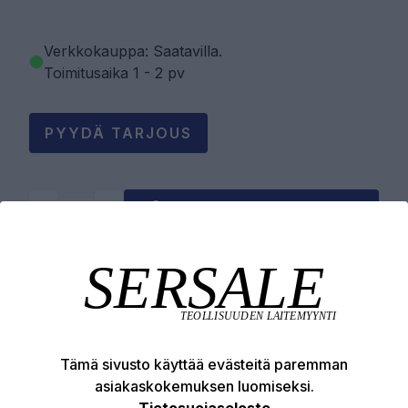
Verkkokauppa: Saatavilla
.
Toimitusaika 1 - 2 pv
PYYDÄ TARJOUS
LISÄÄ OSTOSKORIIN
Tuotekuvaus
Tekniset edut
Tämä sivusto käyttää evästeitä paremman
asiakaskokemuksen luomiseksi.
Tietosuojaseloste