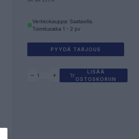
Sis. alv 25.5%
Verkkokauppa: Saatavilla
.
Toimitusaika 1 - 2 pv
PYYDÄ TARJOUS
LISÄÄ
OSTOSKORIIN