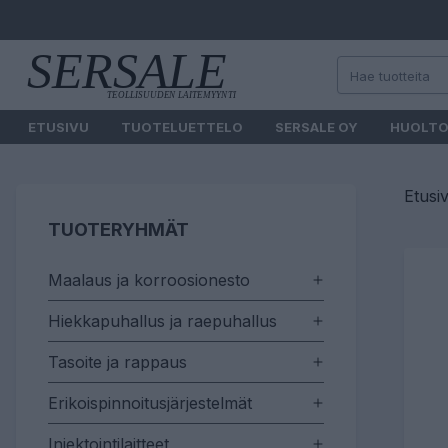
ETUSIVU
TUOTELUETTELO
SERSALE OY
HUOLT
Etusi
TUOTERYHMÄT
Maalaus ja korroosionesto
Hiekkapuhallus ja raepuhallus
Tasoite ja rappaus
Erikoispinnoitusjärjestelmät
Injektointilaitteet