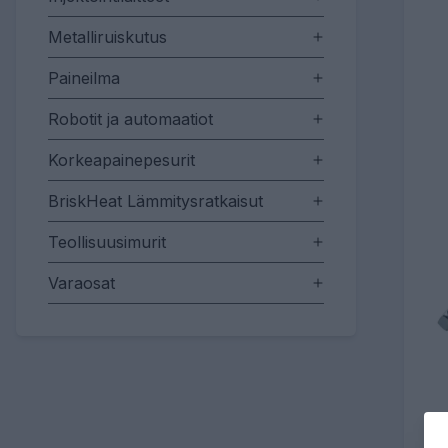
Metalliruiskutus
Paineilma
Robotit ja automaatiot
Korkeapainepesurit
BriskHeat Lämmitysratkaisut
Teollisuusimurit
Varaosat