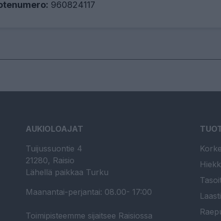
otenumero:
960824117
AUKIOLOAJAT
TUO
Tuijussuontie 4
Korke
21280, Raisio
Hiekk
Lähellä paikkaa Turku
Tasoi
Maanantai-perjantai: 08.00- 17:00
Laast
Raepu
Toimipisteemme sijaitsee Raisiossa