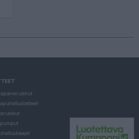
TTEET
apaineruiskut
apuhalluslaitteet
teruiskut
ipumput
halluskaapit