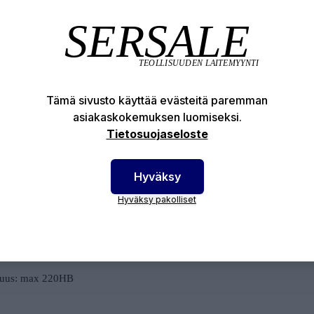
itty kierreosa. EN 10242/A1.
dardit:
Tämä sivusto käyttää evästeitä paremman
1562; EN ISO 6892-1
asiakaskokemuksen luomiseksi.
1562:2009, EN 10242:1997
Tietosuojaseloste
aniset ominaisuudet:
Hyväksy
olujuus: 400 N/mm2
Hyväksy pakolliset
ittu käyttöpaine: 25 bar(-20°C-120°C)
%: 220N/mm2
yvyys: 7%
uus: max 220HB