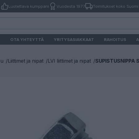
Luotettava kumppani
Vuodesta 1977
Toimitukset koko Suomi
O
OTA YHTEYTTÄ
YRITYSASIAKKAAT
RAHOITUS
A
vu
/
Liittimet ja nipat
/
LVI liittimet ja nipat
/
SUPISTUSNIPPA SI