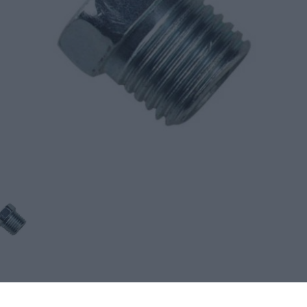
Tuotekuvaus
Tekniset edut