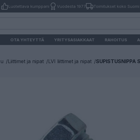
Luotettava kumppani
Vuodesta 1977
Toimitukset koko Suomi
O
OTA YHTEYTTÄ
YRITYSASIAKKAAT
RAHOITUS
A
vu
/
Liittimet ja nipat
/
LVI liittimet ja nipat
/
SUPISTUSNIPPA S