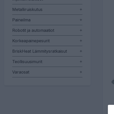
Metalliruiskutus
Paineilma
Robotit ja automaatiot
Korkeapainepesurit
BriskHeat Lämmitysratkaisut
Teollisuusimurit
Varaosat