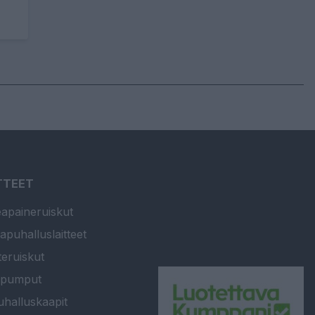
TTEET
apaineruiskut
apuhalluslaitteet
teruiskut
ipumput
halluskaapit