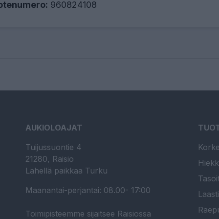
otenumero:
960824108
AUKIOLOAJAT
TUO
Tuijussuontie 4
Korke
21280, Raisio
Hiekk
Lähellä paikkaa Turku
Tasoi
Maanantai-perjantai: 08.00- 17:00
Laast
Raepu
Toimipisteemme sijaitsee Raisiossa