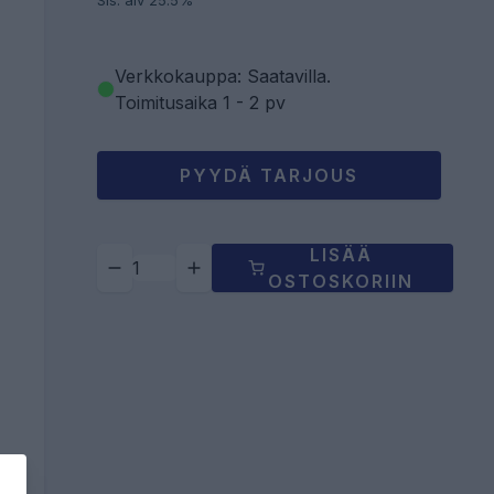
Sis. alv 25.5%
Verkkokauppa: Saatavilla
.
Toimitusaika 1 - 2 pv
PYYDÄ TARJOUS
LISÄÄ
OSTOSKORIIN