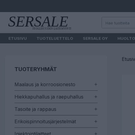
ETUSIVU
TUOTELUETTELO
SERSALE OY
HUOLT
Etusi
TUOTERYHMÄT
Maalaus ja korroosionesto
Hiekkapuhallus ja raepuhallus
Tasoite ja rappaus
Erikoispinnoitusjärjestelmät
Injektointilaitteet