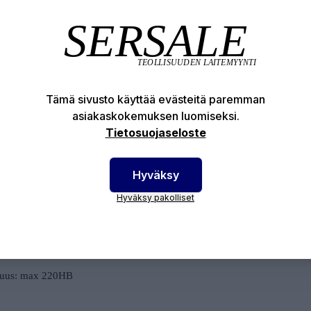
itty kierreosa. EN 10242/A1.
dardit:
Tämä sivusto käyttää evästeitä paremman
1562; EN ISO 6892-1
asiakaskokemuksen luomiseksi.
1562:2009, EN 10242:1997
Tietosuojaseloste
aniset ominaisuudet:
Hyväksy
olujuus: 400 N/mm2
Hyväksy pakolliset
ittu käyttöpaine: 25 bar(-20°C-120°C)
%: 220N/mm2
yvyys: 7%
uus: max 220HB