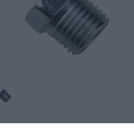
Tuotekuvaus
Tekniset edut