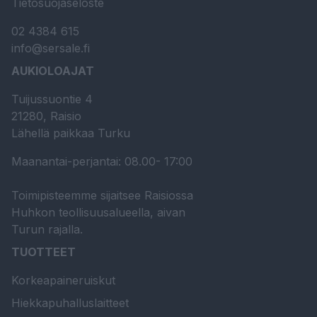
Tietosuojaseloste
02 4384 615
info@sersale.fi
AUKIOLOAJAT
Tuijussuontie 4
21280, Raisio
Lähellä paikkaa Turku
Maanantai-perjantai: 08.00- 17:00
Toimipisteemme sijaitsee Raisiossa
Huhkon teollisuusalueella, aivan
Turun rajalla.
TUOTTEET
Korkeapaineruiskut
Hiekkapuhalluslaitteet