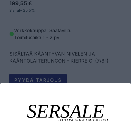
199,55 €
Sis. alv 25.5%
Verkkokauppa: Saatavilla
.
Toimitusaika 1 - 2 pv
SISÄLTÄÄ KÄÄNTYVÄN NIVELEN JA
KÄÄNTÖLAITERUNGON - KIERRE G. (7/8")
PYYDÄ TARJOUS
LISÄÄ OSTOSKORIIN