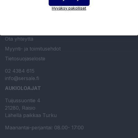
Hyväksy pakolliset
Etusivu
Sersale Oy
Huolto- ja kunnossapito
Ota yhteyttä
Myynti- ja toimitusehdot
Tietosuojaseloste
02 4384 615
info@sersale.fi
AUKIOLOAJAT
Tuijussuontie 4
21280, Raisio
Lähellä paikkaa Turku
Maanantai-perjantai: 08.00- 17:00