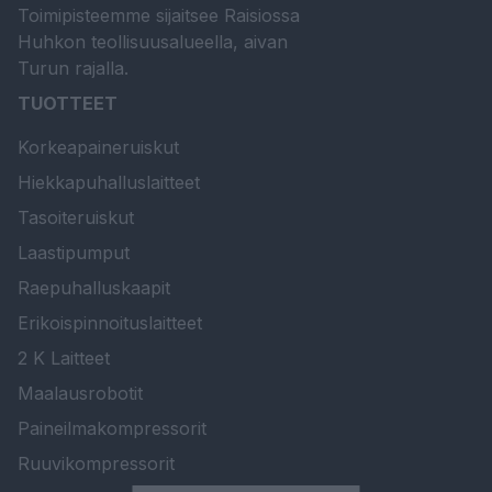
Toimipisteemme sijaitsee Raisiossa
Huhkon teollisuusalueella, aivan
Turun rajalla.
TUOTTEET
Korkeapaineruiskut
Hiekkapuhalluslaitteet
Tasoiteruiskut
Laastipumput
Raepuhalluskaapit
Erikoispinnoituslaitteet
2 K Laitteet
Maalausrobotit
Paineilmakompressorit
Ruuvikompressorit