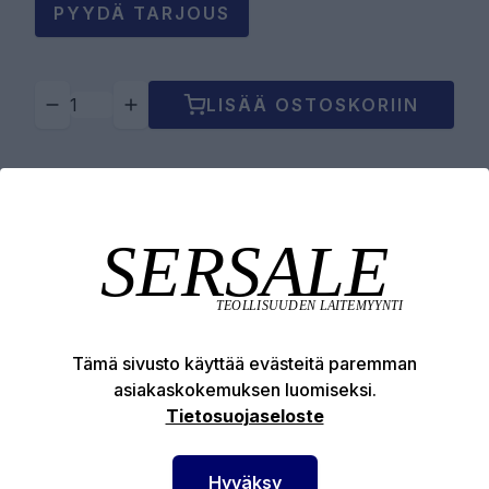
PYYDÄ TARJOUS
LISÄÄ OSTOSKORIIN
Tuotekuvaus
Tekniset edut
Tämä sivusto käyttää evästeitä paremman
asiakaskokemuksen luomiseksi.
Tietosuojaseloste
SERSALE OY MAALAUSLAITTEIDEN ERIKOISLIIKE
Hyväksy