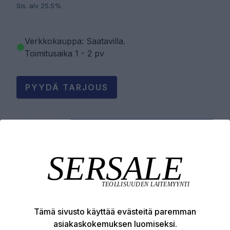
Sis. alv 25.5%
Verkkokauppa: Saatavilla
.
Toimitusaika 1 - 2 pv
PYYDÄ TARJOUS
LISÄÄ OSTOSKORIIN
Tuotekuvaus
Tämä sivusto käyttää evästeitä paremman
Tekniset edut
asiakaskokemuksen luomiseksi.