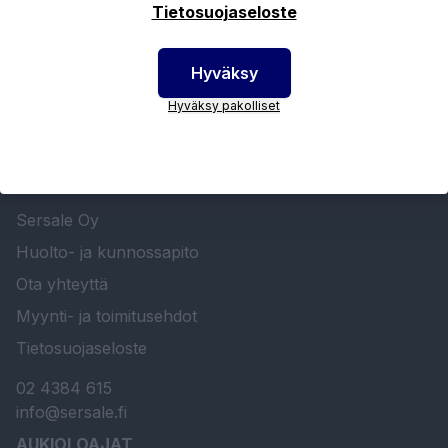
Tietosuojaseloste
Hyväksy
Hyväksy pakolliset
SERSALE OY MAALAUSLAITTEIDEN ERIKOISLIIKE
Etusivu
Sersale Oy
Huolto- ja kunnossapito
Ota yhteyttä
Myynti- ja toimitusehdot
Tietosuojaseloste
02 4384 615
info@sersale.fi
AUKIOLOAJAT