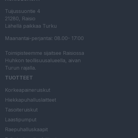
Tuijussuontie 4
21280, Raisio
Lähellä paikkaa Turku
Maanantai-perjantai: 08.00- 17:00
Toimipisteemme sijaitsee Raisiossa
Huhkon teollisuusalueella, aivan
Turun rajalla.
TUOTTEET
Korkeapaineruiskut
Hiekkapuhalluslaitteet
Tasoiteruiskut
Laastipumput
Raepuhalluskaapit