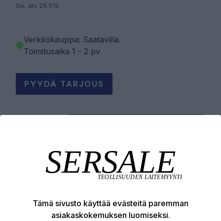
Sis. alv 25.5%
Verkkokauppa: Saatavilla
.
Toimitusaika 1 - 2 pv
PYYDÄ TARJOUS
LISÄÄ OSTOSKORIIN
Tuotekuvaus
Tämä sivusto käyttää evästeitä paremman
Tekniset edut
asiakaskokemuksen luomiseksi.