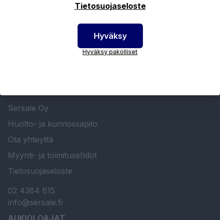
Tietosuojaseloste
Hyväksy
Hyväksy pakolliset
SERSALE OY MAALAUSLAITTEIDEN ERIKOISLIIKE
Etusivu
Sersale Oy
Huolto- ja kunnossapito
Ota yhteyttä
Myynti- ja toimitusehdot
Tietosuojaseloste
02 4384 615
info@sersale.fi
AUKIOLOAJAT