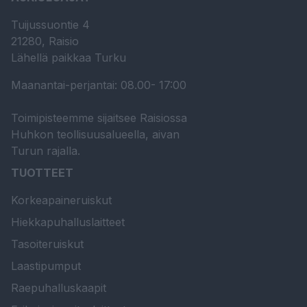
Tuijussuontie 4
21280, Raisio
Lähellä paikkaa Turku
Maanantai-perjantai: 08.00- 17:00
Toimipisteemme sijaitsee Raisiossa
Huhkon teollisuusalueella, aivan
Turun rajalla.
TUOTTEET
Korkeapaineruiskut
Hiekkapuhalluslaitteet
Tasoiteruiskut
Laastipumput
Raepuhalluskaapit