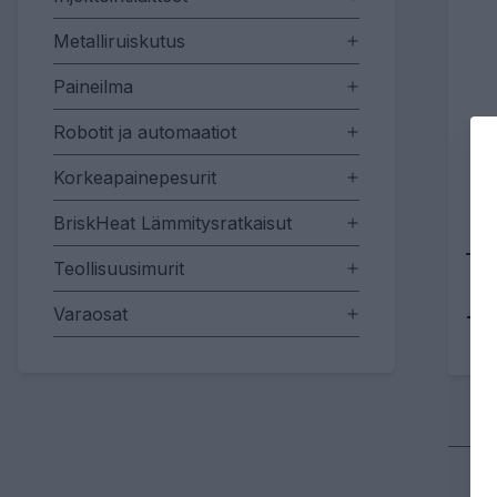
Metalliruiskutus
Paineilma
Robotit ja automaatiot
Korkeapainepesurit
BriskHeat Lämmitysratkaisut
Teollisuusimurit
Varaosat
Tu