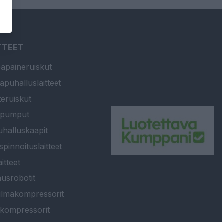
TTEET
apaineruiskut
apuhalluslaitteet
teruiskut
ipumput
halluskaapit
spinnoituslaitteet
itteet
usrobotit
ilmakompressorit
kompressorit