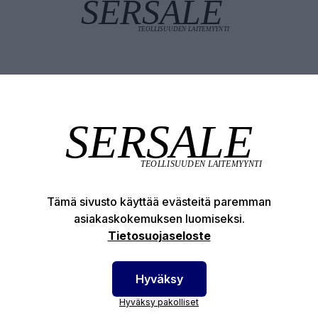
Tuotekuvaus
Tekniset edut
Tämä sivusto käyttää evästeitä paremman
otenumero:
12-74060404
asiakaskokemuksen luomiseksi.
Tietosuojaseloste
Hyväksy
Hyväksy pakolliset