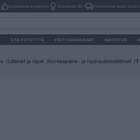
Luotettava kumppani
Vuodesta 1977
Toimitukset koko Suomi
O
OTA YHTEYTTÄ
YRITYSASIAKKAAT
RAHOITUS
A
vu
/
Liittimet ja nipat
/
Korkeapaine- ja hydrauliikkaliittimet
/
T