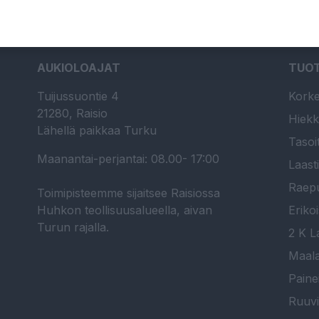
AUKIOLOAJAT
TUO
Tuijussuontie 4
Korke
21280, Raisio
Hiekk
Lähellä paikkaa Turku
Tasoi
Maanantai-perjantai: 08.00- 17:00
Laast
Raepu
Toimipisteemme sijaitsee Raisiossa
Huhkon teollisuusalueella, aivan
Erikoi
Turun rajalla.
2 K La
Maala
Paine
Ruuvi