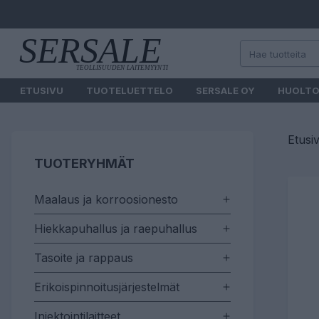
ETUSIVU
TUOTELUETTELO
SERSALE OY
HUOLT
Etusi
TUOTERYHMÄT
Maalaus ja korroosionesto
Hiekkapuhallus ja raepuhallus
Tasoite ja rappaus
Erikoispinnoitusjärjestelmät
Injektointilaitteet