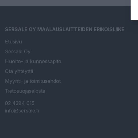
SERSALE OY MAALAUSLAITTEIDEN ERIKOISLIIKE
Etusivu
Sersale Oy
Huolto- ja kunnossapito
Ota yhteyttä
Myynti- ja toimitusehdot
Tietosuojaseloste
02 4384 615
info@sersale.fi