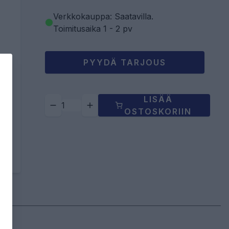
Verkkokauppa: Saatavilla
.
Toimitusaika 1 - 2 pv
PYYDÄ TARJOUS
LISÄÄ
OSTOSKORIIN