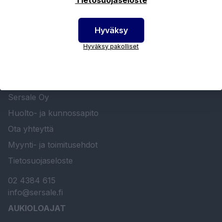
Hyväksy
Hyväksy pakolliset
SERSALE OY MAALAUSLAITTEIDEN ERIKOISLIIKE
Etusivu
Sersale Oy
Huolto- ja kunnossapito
Ota yhteyttä
Myynti- ja toimitusehdot
Tietosuojaseloste
02 4384 615
info@sersale.fi
AUKIOLOAJAT