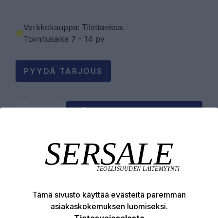
Verkkokauppa: Tilattavissa
.
Toimitusaika 7 - 14 pv
PYYDÄ TARJOUS
LISÄÄ OSTOSKORIIN
Tuotekuvaus
Tekniset edut
Tämä sivusto käyttää evästeitä paremman
asiakaskokemuksen luomiseksi.
Tietosuojaseloste