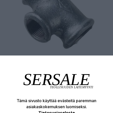
Tämä sivusto käyttää evästeitä paremman
asiakaskokemuksen luomiseksi.
Tuotekuvaus
Tekniset edut
Tietosuojaseloste