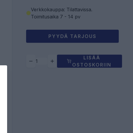
Verkkokauppa: Tilattavissa
.
Toimitusaika 7 - 14 pv
PYYDÄ TARJOUS
LISÄÄ
OSTOSKORIIN