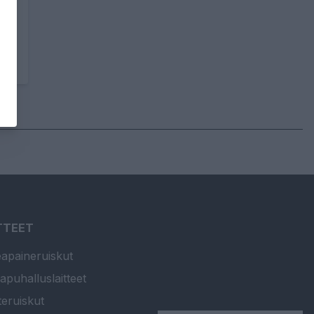
TTEET
apaineruiskut
apuhalluslaitteet
teruiskut