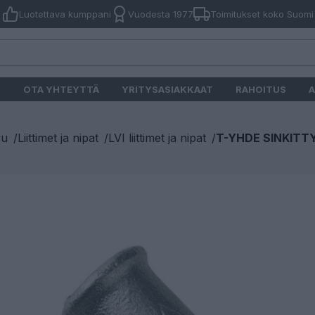
Luotettava kumppani
Vuodesta 1977
Toimitukset koko Suomi
O
OTA YHTEYTTÄ
YRITYSASIAKKAAT
RAHOITUS
A
vu
/
Liittimet ja nipat
/
LVI liittimet ja nipat
/
T-YHDE SINKITTY S