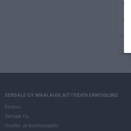
Tu
SERSALE OY MAALAUSLAITTEIDEN ERIKOISLIIKE
Etusivu
Sersale Oy
Huolto- ja kunnossapito