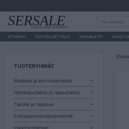
ETUSIVU
TUOTELUETTELO
SERSALE OY
HUOLT
Etusi
TUOTERYHMÄT
Maalaus ja korroosionesto
Hiekkapuhallus ja raepuhallus
Tasoite ja rappaus
Erikoispinnoitusjärjestelmät
Injektointilaitteet