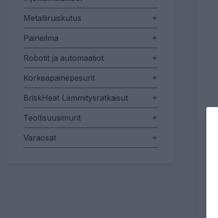
Metalliruiskutus
Paineilma
Robotit ja automaatiot
Korkeapainepesurit
BriskHeat Lämmitysratkaisut
Teollisuusimurit
Varaosat