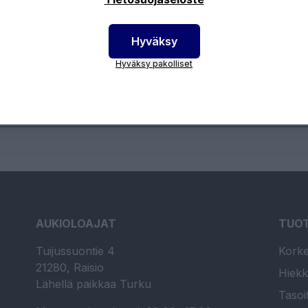
Hyväksy
otenumero:
960813044
Hyväksy pakolliset
AUKIOLOAJAT
TUO
Tuijussuontie 4
Korke
21280, Raisio
Hiekk
Lähellä paikkaa Turku
Tasoi