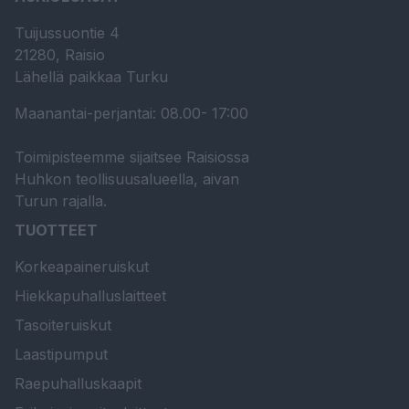
Tuijussuontie 4
21280, Raisio
Lähellä paikkaa Turku
Maanantai-perjantai: 08.00- 17:00
Toimipisteemme sijaitsee Raisiossa
Huhkon teollisuusalueella, aivan
Turun rajalla.
TUOTTEET
Korkeapaineruiskut
Hiekkapuhalluslaitteet
Tasoiteruiskut
Laastipumput
Raepuhalluskaapit