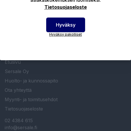
Tietosuojaseloste
Hyväksy
Hyväksy pakolliset
SERSALE OY MAALAUSLAITTEIDEN ERIKOISLIIKE
Etusivu
Sersale Oy
Huolto- ja kunnossapito
Ota yhteyttä
Myynti- ja toimitusehdot
Tietosuojaseloste
02 4384 615
info@sersale.fi