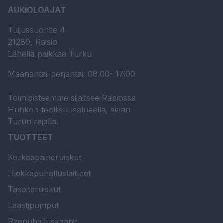
AUKIOLOAJAT
Tuijussuontie 4
21280, Raisio
Lähellä paikkaa Turku
Maanantai-perjantai: 08.00- 17:00
Toimipisteemme sijaitsee Raisiossa
Huhkon teollisuusalueella, aivan
Turun rajalla.
TUOTTEET
Korkeapaineruiskut
Hiekkapuhalluslaitteet
Tasoiteruiskut
Laastipumput
Raepuhalluskaapit