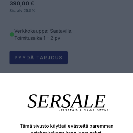
390,00 €
Sis. alv 25.5%
Verkkokauppa: Saatavilla
.
Toimitusaika 1 - 2 pv
PYYDÄ TARJOUS
LISÄÄ OSTOSKORIIN
Tuotekuvaus
Tämä sivusto käyttää evästeitä paremman
Tekniset edut
asiakaskokemuksen luomiseksi.