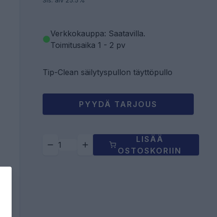
Sis. alv 25.5%
Verkkokauppa: Saatavilla
.
Toimitusaika 1 - 2 pv
Tip-Clean säilytyspullon täyttöpullo
PYYDÄ TARJOUS
LISÄÄ
OSTOSKORIIN