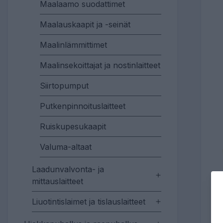
Maalaamo suodattimet
Maalauskaapit ja -seinät
Maalinlämmittimet
Maalinsekoittajat ja nostinlaitteet
Siirtopumput
Putkenpinnoituslaitteet
Ruiskupesukaapit
Valuma-altaat
Laadunvalvonta- ja
mittauslaitteet
Liuotintislaimet ja tislauslaitteet