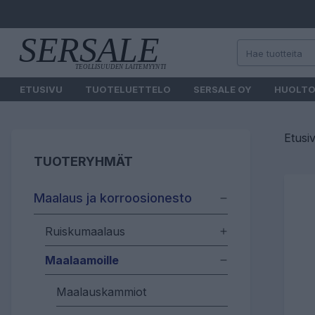
ETUSIVU
TUOTELUETTELO
SERSALE OY
HUOLT
Etusi
TUOTERYHMÄT
Maalaus ja korroosionesto
Ruiskumaalaus
Maalaamoille
Maalauskammiot