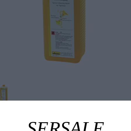
Tuotekuvaus
Tekniset edut