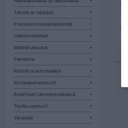
Hiekkapuhallus ja raepuhallus
Tasoite ja rappaus
Tip
Erikoispinnoitusjärjestelmät
Tu
Injektointilaitteet
Metalliruiskutus
Paineilma
Robotit ja automaatiot
Korkeapainepesurit
BriskHeat Lämmitysratkaisut
Teollisuusimurit
Varaosat