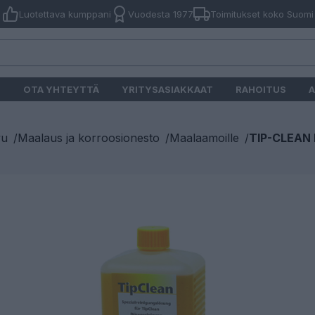
Luotettava kumppani
Vuodesta 1977
Toimitukset koko Suomi
O
OTA YHTEYTTÄ
YRITYSASIAKKAAT
RAHOITUS
A
vu
/
Maalaus ja korroosionesto
/
Maalaamoille
/
TIP-CLEAN