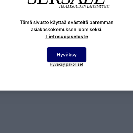
-Clean säilytyspullon täyttöpullo
Tämä sivusto käyttää evästeitä paremman
asiakaskokemuksen luomiseksi.
otenumero:
16-TC1000
Tietosuojaseloste
Hyväksy
Hyväksy pakolliset