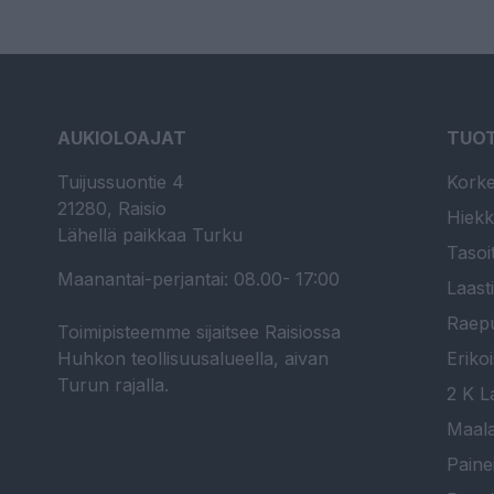
AUKIOLOAJAT
TUO
Tuijussuontie 4
Korke
21280, Raisio
Hiekk
Lähellä paikkaa Turku
Tasoi
Maanantai-perjantai: 08.00- 17:00
Laast
Raepu
Toimipisteemme sijaitsee Raisiossa
Huhkon teollisuusalueella, aivan
Erikoi
Turun rajalla.
2 K La
Maala
Paine