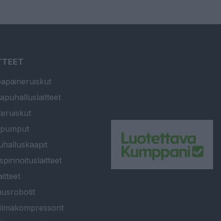
TTEET
apaineruiskut
apuhalluslaitteet
teruiskut
ipumput
halluskaapit
spinnoituslaitteet
itteet
usrobotit
ilmakompressorit