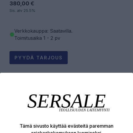
380,00 €
Sis. alv 25.5%
Verkkokauppa: Saatavilla
.
Toimitusaika 1 - 2 pv
PYYDÄ TARJOUS
LISÄÄ OSTOSKORIIN
Tuotekuvaus
Tämä sivusto käyttää evästeitä paremman
Tekniset edut
asiakaskokemuksen luomiseksi.