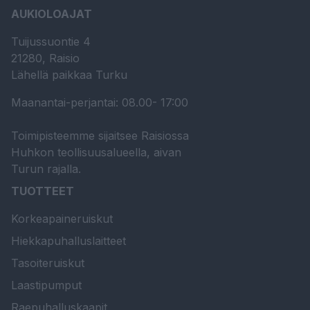
AUKIOLOAJAT
Tuijussuontie 4
21280, Raisio
Lähellä paikkaa Turku
Maanantai-perjantai: 08.00- 17:00
Toimipisteemme sijaitsee Raisiossa
Huhkon teollisuusalueella, aivan
Turun rajalla.
TUOTTEET
Korkeapaineruiskut
Hiekkapuhalluslaitteet
Tasoiteruiskut
Laastipumput
Raepuhalluskaapit