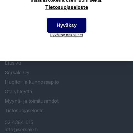
Tietosuojaseloste
Hyväksy
Hyväksy pakolliset
SERSALE OY MAALAUSLAITTEIDEN ERIKOISLIIKE
Etusivu
Sersale Oy
Huolto- ja kunnossapito
Ota yhteyttä
Myynti- ja toimitusehdot
Tietosuojaseloste
02 4384 615
info@sersale.fi