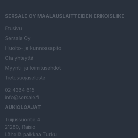
SERSALE OY MAALAUSLAITTEIDEN ERIKOISLIIKE
Etusivu
Sersale Oy
Huolto- ja kunnossapito
Ota yhteyttä
Myynti- ja toimitusehdot
Tietosuojaseloste
02 4384 615
info@sersale.fi
AUKIOLOAJAT
Tuijussuontie 4
21280, Raisio
Lähellä paikkaa Turku