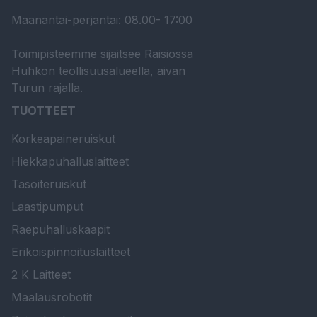
Maanantai-perjantai: 08.00- 17:00
Toimipisteemme sijaitsee Raisiossa
Huhkon teollisuusalueella, aivan
Turun rajalla.
TUOTTEET
Korkeapaineruiskut
Hiekkapuhalluslaitteet
Tasoiteruiskut
Laastipumput
Raepuhalluskaapit
Erikoispinnoituslaitteet
2 K Laitteet
Maalausrobotit