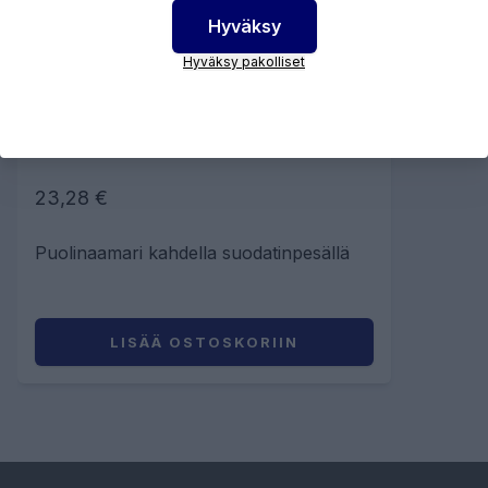
Hyväksy
Hyväksy pakolliset
FIT MASK 87 PUOLINAAMARI
23,28 €
Puolinaamari kahdella suodatinpesällä
LISÄÄ OSTOSKORIIN