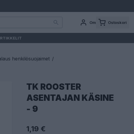
Oma tili
Ostoskori
RTIKKELIT
laus henkilösuojaimet
/
TK ROOSTER
ASENTAJAN KÄSINE
- 9
1,19 €