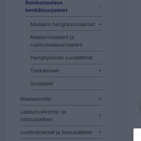
Ruiskumaalaus
henkilösuojaimet
Maalarin hengityssuojaimet
Maalarinhaalarit ja
ruiskumaalaushaalarit
Hengitysilman suodattimet
Työkäsineet
Suojalasit
Maalaamoille
Laadunvalvonta- ja
mittauslaitteet
Liuotintislaimet ja tislauslaitteet