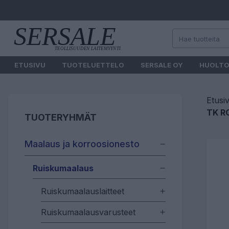
ETUSIVU
TUOTELUETTELO
SERSALE OY
HUOLT
Etusi
TK R
TUOTERYHMÄT
Maalaus ja korroosionesto
Ruiskumaalaus
Ruiskumaalauslaitteet
Ruiskumaalausvarusteet