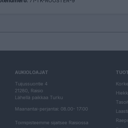
otenumero:
71-TK-ROOSTER-9
AUKIOLOAJAT
TUO
Tuijussuontie 4
Korke
21280, Raisio
Hiekk
Lähellä paikkaa Turku
Tasoi
Maanantai-perjantai: 08.00- 17:00
Laast
Raepu
Toimipisteemme sijaitsee Raisiossa