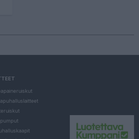
TTEET
apaineruiskut
apuhalluslaitteet
teruiskut
ipumput
halluskaapit