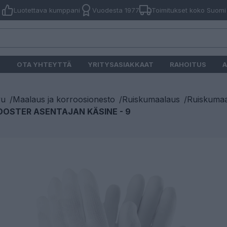
Luotettava kumppani
Vuodesta 1977
Toimitukset koko Suomi
O
OTA YHTEYTTÄ
YRITYSASIAKKAAT
RAHOITUS
A
vu
/
Maalaus ja korroosionesto
/
Ruiskumaalaus
/
Ruiskumaa
OOSTER ASENTAJAN KÄSINE - 9