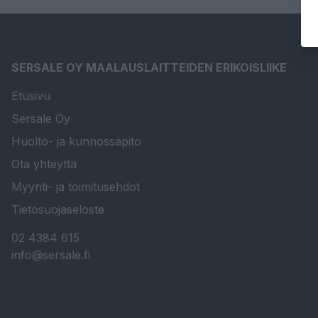
SERSALE OY MAALAUSLAITTEIDEN ERIKOISLIIKE
Etusivu
Sersale Oy
Huolto- ja kunnossapito
Ota yhteyttä
Myynti- ja toimitusehdot
Tietosuojaseloste
02 4384 615
info@sersale.fi