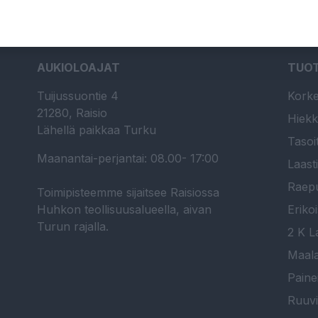
AUKIOLOAJAT
TUO
Tuijussuontie 4
Korke
21280, Raisio
Hiekk
Lähellä paikkaa Turku
Tasoi
Maanantai-perjantai: 08.00- 17:00
Laast
Raepu
Toimipisteemme sijaitsee Raisiossa
Huhkon teollisuusalueella, aivan
Erikoi
Turun rajalla.
2 K La
Maala
Paine
Ruuvi