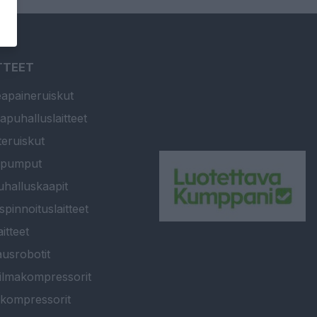
TTEET
apaineruiskut
apuhalluslaitteet
teruiskut
ipumput
halluskaapit
spinnoituslaitteet
itteet
usrobotit
ilmakompressorit
kompressorit