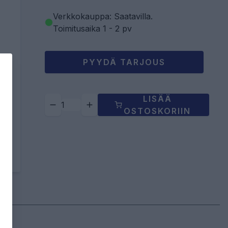
Verkkokauppa: Saatavilla
.
Toimitusaika 1 - 2 pv
PYYDÄ TARJOUS
LISÄÄ
OSTOSKORIIN