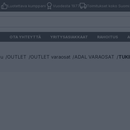
Luotettava kumppani
Vuodesta 1977
Toimitukset koko Suomi
O
OTA YHTEYTTÄ
YRITYSASIAKKAAT
RAHOITUS
A
vu
/
OUTLET
/
OUTLET varaosat
/
ADAL VARAOSAT
/
TUKI