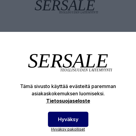
Tuotekuvaus
Tekniset edut
Tämä sivusto käyttää evästeitä paremman
otenumero:
68-0020328
asiakaskokemuksen luomiseksi.
Tietosuojaseloste
Hyväksy
Hyväksy pakolliset