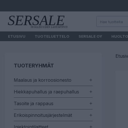
ETUSIVU
TUOTELUETTELO
SERSALE OY
HUOLT
Etusi
TUOTERYHMÄT
Maalaus ja korroosionesto
Hiekkapuhallus ja raepuhallus
Tasoite ja rappaus
Erikoispinnoitusjärjestelmät
Injektointilaitteet