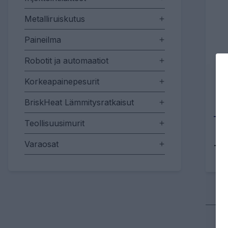
Metalliruiskutus
Paineilma
Robotit ja automaatiot
Korkeapainepesurit
BriskHeat Lämmitysratkaisut
Teollisuusimurit
Varaosat
Tu