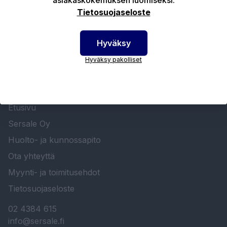
Tietosuojaseloste
Hyväksy
Hyväksy pakolliset
SERSALE OY MAALAUSLAITTEIDEN ERIKOISLIIKE
Etusivu
Sersale Oy
Huolto- ja kunnossapito
Ota yhteyttä
Myynti- ja toimitusehdot
Tietosuojaseloste
02 4384 615
info@sersale.fi