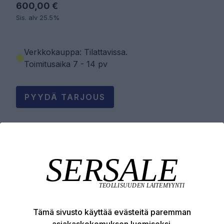
600,00 €
Sis. alv 25.5%
Verkkokauppa: Tilattavissa
.
Toimitusaika 7 - 14 pv
PYYDÄ TARJOUS
LISÄÄ OSTOSKORIIN
Tuotekuvaus
Tämä sivusto käyttää evästeitä paremman
Tekniset edut
asiakaskokemuksen luomiseksi.