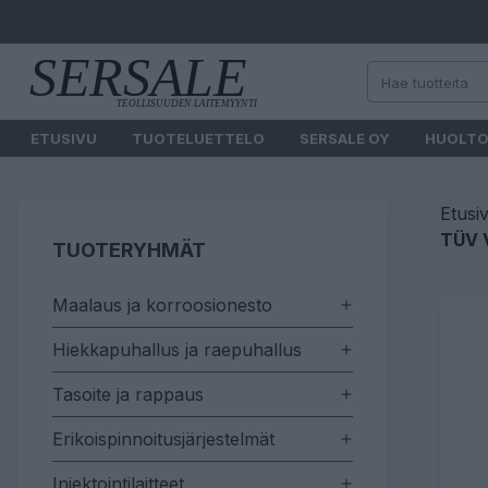
ETUSIVU
TUOTELUETTELO
SERSALE OY
HUOLT
Etusi
TÜV V
TUOTERYHMÄT
Maalaus ja korroosionesto
Hiekkapuhallus ja raepuhallus
Tasoite ja rappaus
Erikoispinnoitusjärjestelmät
Injektointilaitteet