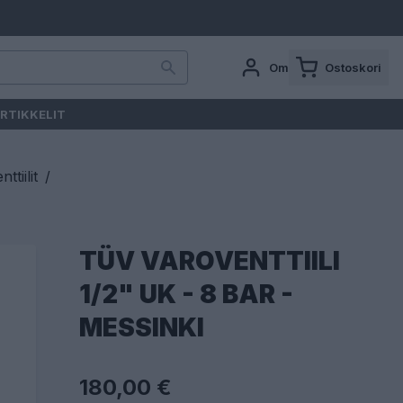
Oma tili
Ostoskori
RTIKKELIT
tiilit
/
TÜV VAROVENTTIILI
1/2" UK - 8 BAR -
MESSINKI
180,00 €