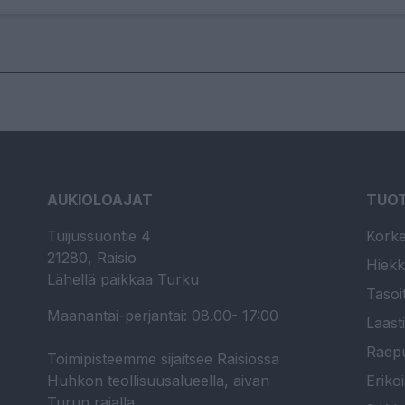
AUKIOLOAJAT
TUO
Tuijussuontie 4
Korke
21280, Raisio
Hiekk
Lähellä paikkaa Turku
Tasoi
Maanantai-perjantai: 08.00- 17:00
Laast
Raepu
Toimipisteemme sijaitsee Raisiossa
Huhkon teollisuusalueella, aivan
Erikoi
Turun rajalla.