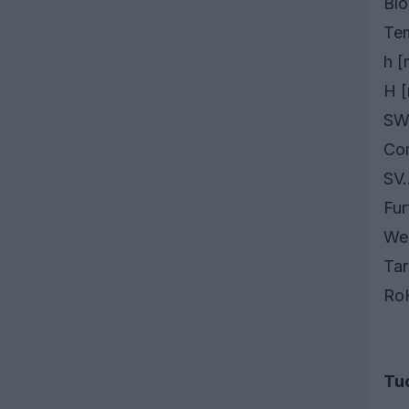
Blo
Tem
h [
H 
SW
Com
SV.
Fur
Wei
Tar
RoH
Tu