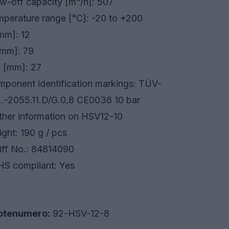
w-off ca­pac­ity [m³/h]: 507
­per­a­ture range [°C]: -20 to +200
mm]: 12
[mm]: 79
 [mm]: 27
­po­nent iden­ti­fi­ca­tion mark­ings: TÜV-
..-2055.11.D/G.0,8 CE0036 10 bar
ther information on HSV12-10
ght: 190 g / pcs
iff No.: 84814090
S compliant: Yes
otenumero:
92-HSV-12-8