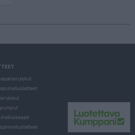
TTEET
apaineruiskut
apuhalluslaitteet
teruiskut
ipumput
halluskaapit
spinnoituslaitteet