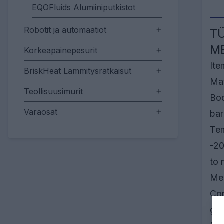
EQOFluids Alumiiniputkistot
Robotit ja automaatiot
TÜ
M
Korkeapainepesurit
Ite
BriskHeat Lämmitysratkaisut
Mat
Teollisuusimurit
Bod
Varaosat
bar
Tem
-20
to 
Me
Com
gas