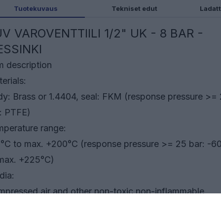
Tuotekuvaus
Tekniset edut
Ladatt
V VAROVENTTIILI 1/2" UK - 8 BAR -
ESSINKI
m description
erials:
y: Brass or 1.4404, seal: FKM (response pressure >=
: PTFE)
perature range:
°C to max. +200°C (response pressure >= 25 bar: -6
max. +225°C)
dia:
pressed air and other non-toxic non-inflammable
es, blown-off freely