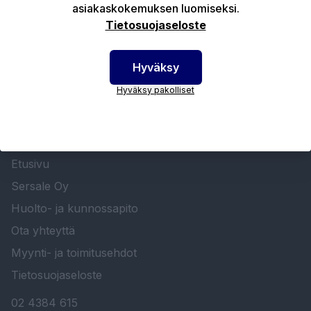
asiakaskokemuksen luomiseksi.
Tekniset edut
Tietosuojaseloste
Hyväksy
Hyväksy pakolliset
SERSALE OY MAALAUSLAITTEIDEN ERIKOISLIIKE
Etusivu
Sersale Oy
Huolto- ja kunnossapito
Ota yhteyttä
Myynti- ja toimitusehdot
Tietosuojaseloste
02 4384 615