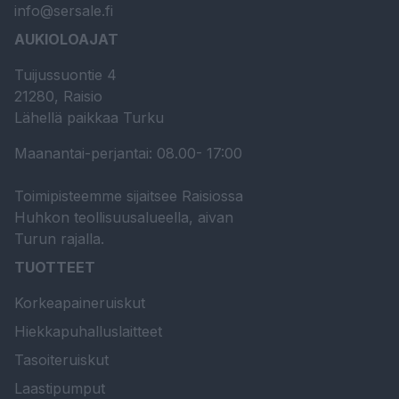
info@sersale.fi
AUKIOLOAJAT
Tuijussuontie 4
21280, Raisio
Lähellä paikkaa Turku
Maanantai-perjantai: 08.00- 17:00
Toimipisteemme sijaitsee Raisiossa
Huhkon teollisuusalueella, aivan
Turun rajalla.
TUOTTEET
Korkeapaineruiskut
Hiekkapuhalluslaitteet
Tasoiteruiskut
Laastipumput