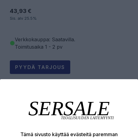
43,93 €
Sis. alv 25.5%
Verkkokauppa: Saatavilla
.
Toimitusaika 1 - 2 pv
PYYDÄ TARJOUS
LISÄÄ OSTOSKORIIN
Tuotekuvaus
Tämä sivusto käyttää evästeitä paremman