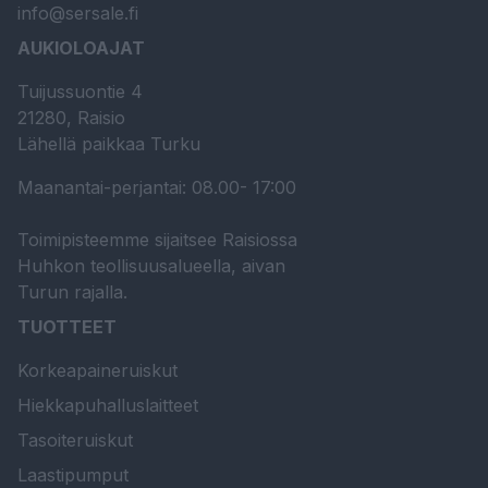
info@sersale.fi
AUKIOLOAJAT
Tuijussuontie 4
21280, Raisio
Lähellä paikkaa Turku
Maanantai-perjantai: 08.00- 17:00
Toimipisteemme sijaitsee Raisiossa
Huhkon teollisuusalueella, aivan
Turun rajalla.
TUOTTEET
Korkeapaineruiskut
Hiekkapuhalluslaitteet
Tasoiteruiskut
Laastipumput