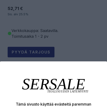
52,71 €
Sis. alv 25.5%
Verkkokauppa: Saatavilla
.
Toimitusaika 1 - 2 pv
PYYDÄ TARJOUS
LISÄÄ OSTOSKORIIN
Tuotekuvaus
Tämä sivusto käyttää evästeitä paremman