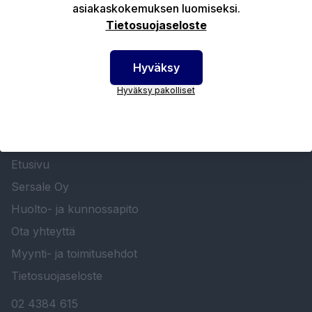
asiakaskokemuksen luomiseksi.
Tekniset edut
Tietosuojaseloste
Hyväksy
Hyväksy pakolliset
SERSALE OY MAALAUSLAITTEIDEN ERIKOISLIIKE
Etusivu
Sersale Oy
Huolto- ja kunnossapito
Ota yhteyttä
Myynti- ja toimitusehdot
Tietosuojaseloste
02 4384 615