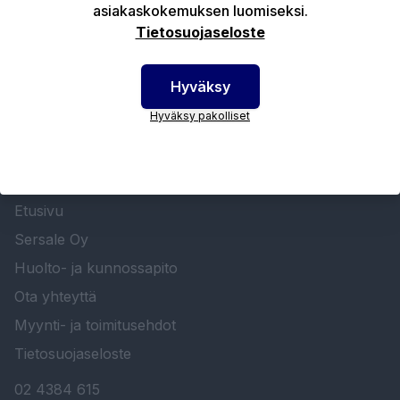
asiakaskokemuksen luomiseksi.
Tekniset edut
Tietosuojaseloste
Hyväksy
Hyväksy pakolliset
SERSALE OY MAALAUSLAITTEIDEN ERIKOISLIIKE
Etusivu
Sersale Oy
Huolto- ja kunnossapito
Ota yhteyttä
Myynti- ja toimitusehdot
Tietosuojaseloste
02 4384 615