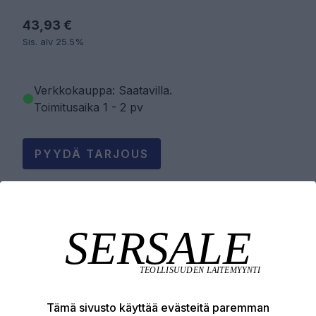
43,93 €
Sis. alv 25.5%
Verkkokauppa: Saatavilla
.
Toimitusaika 1 - 2 pv
PYYDÄ TARJOUS
LISÄÄ OSTOSKORIIN
Tuotekuvaus
Tämä sivusto käyttää evästeitä paremman