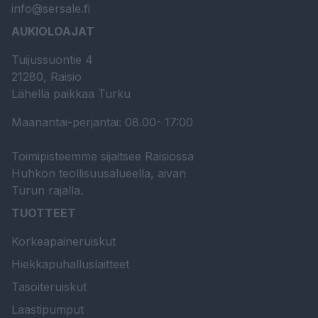
info@sersale.fi
AUKIOLOAJAT
Tuijussuontie 4
21280, Raisio
Lähellä paikkaa Turku
Maanantai-perjantai: 08.00- 17:00
Toimipisteemme sijaitsee Raisiossa
Huhkon teollisuusalueella, aivan
Turun rajalla.
TUOTTEET
Korkeapaineruiskut
Hiekkapuhalluslaitteet
Tasoiteruiskut
Laastipumput