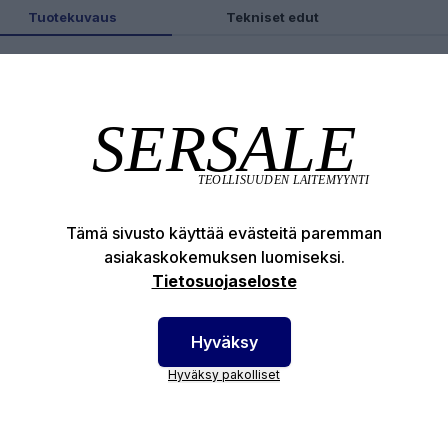
Tuotekuvaus
Tekniset edut
otenumero:
16-69-509
Tämä sivusto käyttää evästeitä paremman
asiakaskokemuksen luomiseksi.
Tietosuojaseloste
Hyväksy
Hyväksy pakolliset