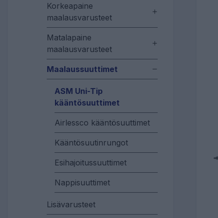
Korkeapaine
maalausvarusteet
Matalapaine
maalausvarusteet
Maalaussuuttimet
ASM Uni-Tip
kääntösuuttimet
Airlessco kääntösuuttimet
Kääntösuutinrungot
Esihajoitussuuttimet
Nappisuuttimet
Lisävarusteet