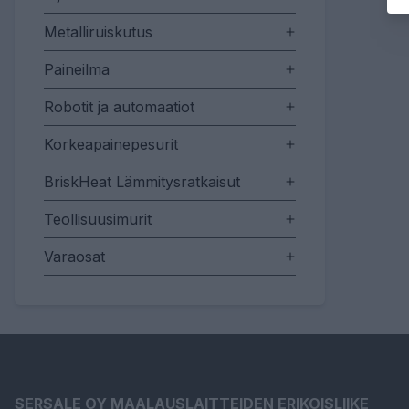
Metalliruiskutus
Paineilma
Robotit ja automaatiot
Korkeapainepesurit
BriskHeat Lämmitysratkaisut
Teollisuusimurit
Varaosat
SERSALE OY MAALAUSLAITTEIDEN ERIKOISLIIKE