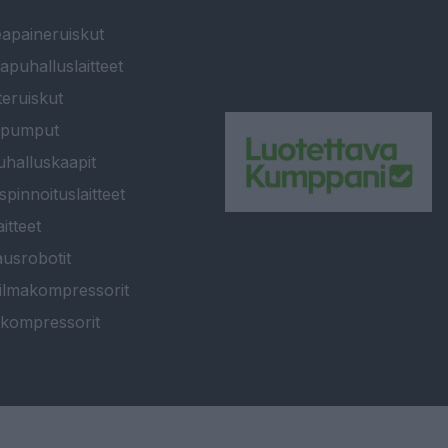
apaineruiskut
apuhalluslaitteet
teruiskut
ipumput
halluskaapit
spinnoituslaitteet
itteet
usrobotit
ilmakompressorit
kompressorit