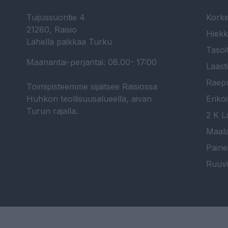
Tuijussuontie 4
Korke
21280, Raisio
Hiekk
Lähellä paikkaa Turku
Tasoi
Maanantai-perjantai: 08.00- 17:00
Laast
Raepu
Toimipisteemme sijaitsee Raisiossa
Huhkon teollisuusalueella, aivan
Erikoi
Turun rajalla.
2 K La
Maala
Paine
Ruuvi