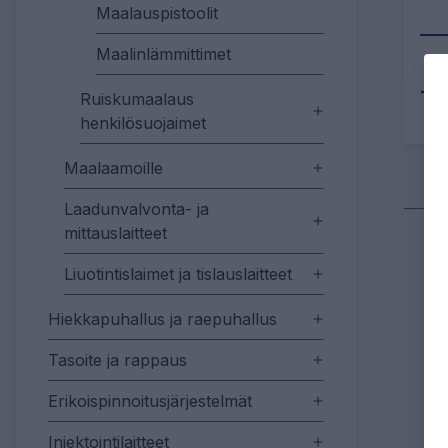
Maalauspistoolit
Maalinlämmittimet
Tu
Ruiskumaalaus
henkilösuojaimet
Maalaamoille
Laadunvalvonta- ja
mittauslaitteet
Liuotintislaimet ja tislauslaitteet
Hiekkapuhallus ja raepuhallus
Tasoite ja rappaus
Erikoispinnoitusjärjestelmät
Injektointilaitteet