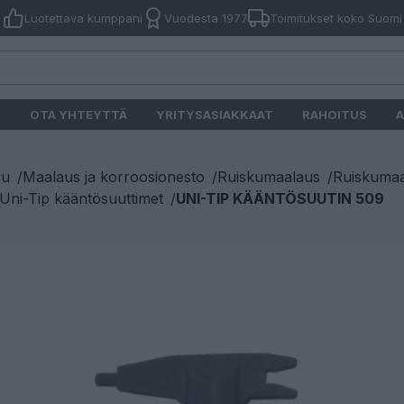
Luotettava kumppani
Vuodesta 1977
Toimitukset koko Suomi
O
OTA YHTEYTTÄ
YRITYSASIAKKAAT
RAHOITUS
A
vu
/
Maalaus ja korroosionesto
/
Ruiskumaalaus
/
Ruiskumaa
ni-Tip kääntösuuttimet
/
UNI-TIP KÄÄNTÖSUUTIN 509