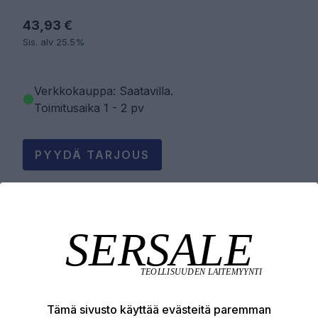
43,93 €
Sis. alv 25.5%
Verkkokauppa: Saatavilla
.
Toimitusaika 1 - 2 pv
PYYDÄ TARJOUS
LISÄÄ OSTOSKORIIN
Tuotekuvaus
Tämä sivusto käyttää evästeitä paremman