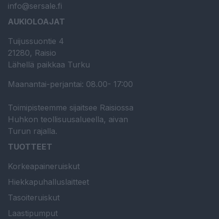
info@sersale.fi
AUKIOLOAJAT
Tuijussuontie 4
21280, Raisio
Lähellä paikkaa Turku
Maanantai-perjantai: 08.00- 17:00
Toimipisteemme sijaitsee Raisiossa
Huhkon teollisuusalueella, aivan
Turun rajalla.
TUOTTEET
Korkeapaineruiskut
Hiekkapuhalluslaitteet
Tasoiteruiskut
Laastipumput