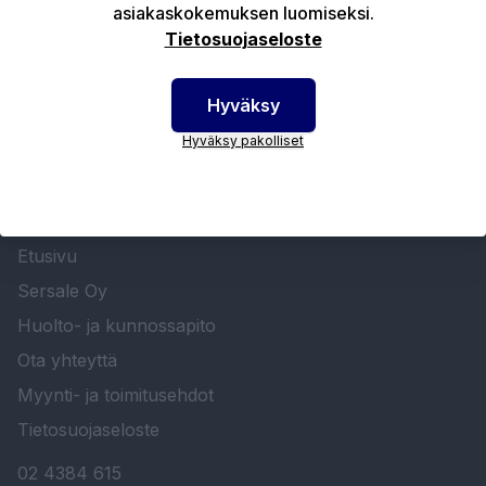
asiakaskokemuksen luomiseksi.
Tekniset edut
Tietosuojaseloste
Hyväksy
Hyväksy pakolliset
SERSALE OY MAALAUSLAITTEIDEN ERIKOISLIIKE
Etusivu
Sersale Oy
Huolto- ja kunnossapito
Ota yhteyttä
Myynti- ja toimitusehdot
Tietosuojaseloste
02 4384 615