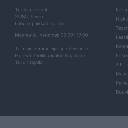
Tuijussuontie 4
Korke
21280, Raisio
Hiekk
Lähellä paikkaa Turku
Tasoi
Maanantai-perjantai: 08.00- 17:00
Laast
Raepu
Toimipisteemme sijaitsee Raisiossa
Huhkon teollisuusalueella, aivan
Erikoi
Turun rajalla.
2 K La
Maala
Paine
Ruuvi