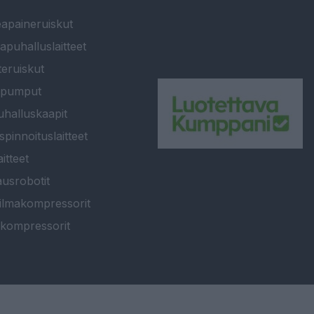
apaineruiskut
apuhalluslaitteet
teruiskut
ipumput
halluskaapit
spinnoituslaitteet
itteet
usrobotit
ilmakompressorit
kompressorit