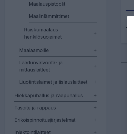
Maalauspistoolit
Maalinlämmittimet
Tu
Ruiskumaalaus
henkilösuojaimet
Maalaamoille
Laadunvalvonta- ja
mittauslaitteet
Liuotintislaimet ja tislauslaitteet
Hiekkapuhallus ja raepuhallus
Tasoite ja rappaus
Erikoispinnoitusjärjestelmät
Injektointilaitteet