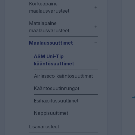
Korkeapaine
maalausvarusteet
Matalapaine
maalausvarusteet
Maalaussuuttimet
ASM Uni-Tip
kääntösuuttimet
Airlessco kääntösuuttimet
Kääntösuutinrungot
Esihajoitussuuttimet
Nappisuuttimet
Lisävarusteet