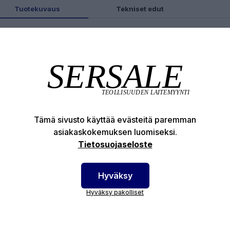
Tuotekuvaus
Tekniset edut
otenumero:
16-69-517
Tämä sivusto käyttää evästeitä paremman
asiakaskokemuksen luomiseksi.
Tietosuojaseloste
Hyväksy
Hyväksy pakolliset