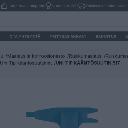
Luotettava kumppani
Vuodesta 1977
Toimitukset koko Suomi
O
OTA YHTEYTTÄ
YRITYSASIAKKAAT
RAHOITUS
A
vu
/
Maalaus ja korroosionesto
/
Ruiskumaalaus
/
Ruiskumaa
ni-Tip kääntösuuttimet
/
UNI-TIP KÄÄNTÖSUUTIN 517