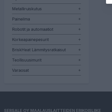
Metalliruiskutus
Paineilma
Robotit ja automaatiot
Korkeapainepesurit
BriskHeat Lämmitysratkaisut
Teollisuusimurit
Varaosat
SERSALE OY MAALAUSLAITTEIDEN ERIKOISLIIKE