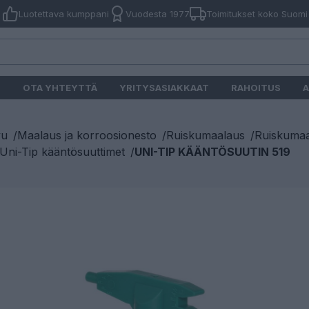
Luotettava kumppani
Vuodesta 1977
Toimitukset koko Suomi
O
OTA YHTEYTTÄ
YRITYSASIAKKAAT
RAHOITUS
A
vu
/
Maalaus ja korroosionesto
/
Ruiskumaalaus
/
Ruiskumaa
ni-Tip kääntösuuttimet
/
UNI-TIP KÄÄNTÖSUUTIN 519