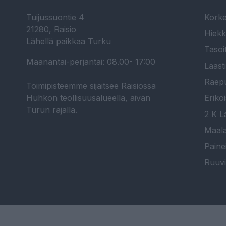
Tuijussuontie 4
Korke
21280, Raisio
Hiekk
Lähellä paikkaa Turku
Tasoi
Maanantai-perjantai: 08.00- 17:00
Laast
Raepu
Toimipisteemme sijaitsee Raisiossa
Huhkon teollisuusalueella, aivan
Erikoi
Turun rajalla.
2 K La
Maala
Paine
Ruuvi