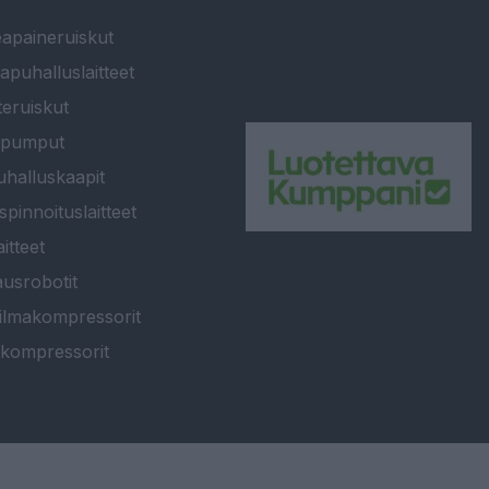
apaineruiskut
apuhalluslaitteet
teruiskut
ipumput
halluskaapit
spinnoituslaitteet
itteet
usrobotit
ilmakompressorit
kompressorit