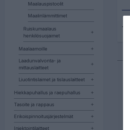
Maalauspistoolit
Maalinlämmittimet
Tu
Ruiskumaalaus
henkilösuojaimet
Maalaamoille
Laadunvalvonta- ja
mittauslaitteet
Liuotintislaimet ja tislauslaitteet
Hiekkapuhallus ja raepuhallus
Tasoite ja rappaus
Erikoispinnoitusjärjestelmät
Injektointilaitteet