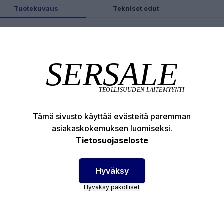
Tuotekuvaus
Tekniset edut
otenumero:
16-69-519
Tämä sivusto käyttää evästeitä paremman
asiakaskokemuksen luomiseksi.
Tietosuojaseloste
Hyväksy
Hyväksy pakolliset