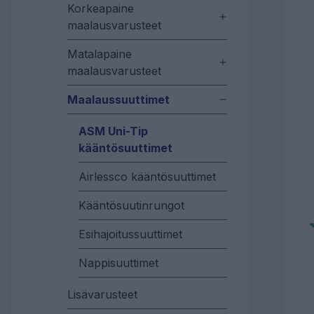
Korkeapaine
maalausvarusteet
Matalapaine
maalausvarusteet
Maalaussuuttimet
ASM Uni-Tip
kääntösuuttimet
Airlessco kääntösuuttimet
Kääntösuutinrungot
Esihajoitussuuttimet
Nappisuuttimet
Lisävarusteet