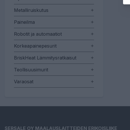
Metalliruiskutus
Paineilma
Robotit ja automaatiot
Korkeapainepesurit
BriskHeat Lämmitysratkaisut
Teollisuusimurit
Varaosat
SERSALE OY MAALAUSLAITTEIDEN ERIKOISLIIKE