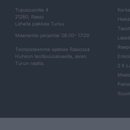
Tuijussuontie 4
Korke
21280, Raisio
Hiekk
Lähellä paikkaa Turku
Tasoi
Maanantai-perjantai: 08.00- 17:00
Laast
Raepu
Toimipisteemme sijaitsee Raisiossa
Huhkon teollisuusalueella, aivan
Erikoi
Turun rajalla.
2 K La
Maala
Paine
Ruuvi