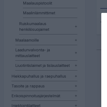
Maalauspistoolit
Maalinlämmittimet
Tu
Ruiskumaalaus
henkilösuojaimet
Maalaamoille
Laadunvalvonta- ja
mittauslaitteet
Liuotintislaimet ja tislauslaitteet
Hiekkapuhallus ja raepuhallus
Tasoite ja rappaus
Erikoispinnoitusjärjestelmät
Injektointilaitteet