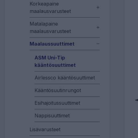
Korkeapaine
maalausvarusteet
Matalapaine
maalausvarusteet
Maalaussuuttimet
ASM Uni-Tip
kääntösuuttimet
Airlessco kääntösuuttimet
Kääntösuutinrungot
Esihajoitussuuttimet
Nappisuuttimet
Lisävarusteet