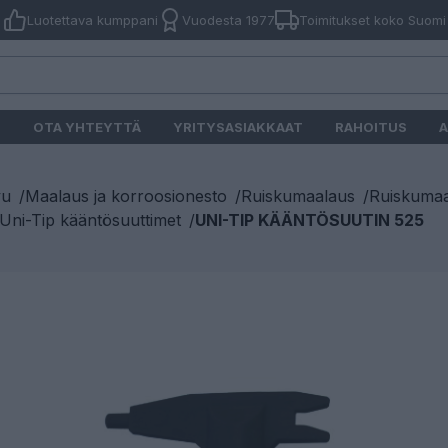
Luotettava kumppani
Vuodesta 1977
Toimitukset koko Suomi
O
OTA YHTEYTTÄ
YRITYSASIAKKAAT
RAHOITUS
A
vu
/
Maalaus ja korroosionesto
/
Ruiskumaalaus
/
Ruiskumaa
ni-Tip kääntösuuttimet
/
UNI-TIP KÄÄNTÖSUUTIN 525