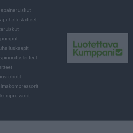
apaineruiskut
apuhalluslaitteet
teruiskut
ipumput
halluskaapit
spinnoituslaitteet
itteet
usrobotit
ilmakompressorit
kompressorit