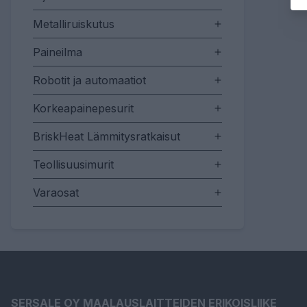
Metalliruiskutus
Paineilma
Robotit ja automaatiot
Korkeapainepesurit
BriskHeat Lämmitysratkaisut
Teollisuusimurit
Varaosat
SERSALE OY MAALAUSLAITTEIDEN ERIKOISLIIKE