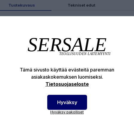
Tuotekuvaus
Tekniset edut
otenumero:
16-69-525
Tämä sivusto käyttää evästeitä paremman
asiakaskokemuksen luomiseksi.
Tietosuojaseloste
Hyväksy
Hyväksy pakolliset