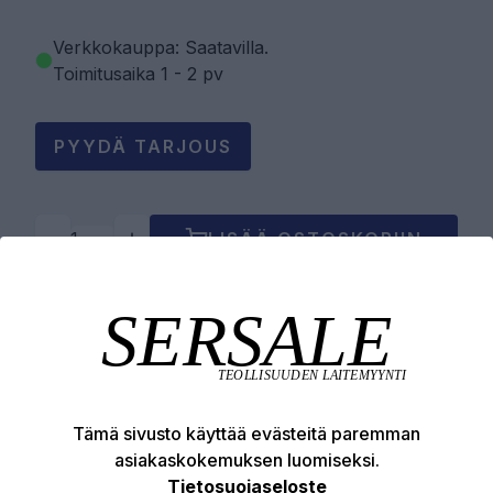
Verkkokauppa: Saatavilla
.
Toimitusaika 1 - 2 pv
PYYDÄ TARJOUS
LISÄÄ OSTOSKORIIN
Tuotekuvaus
Tekniset edut
Tämä sivusto käyttää evästeitä paremman
asiakaskokemuksen luomiseksi.
Tietosuojaseloste