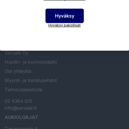
Hyväksy
Hyväksy pakolliset
SERSALE OY MAALAUSLAITTEIDEN ERIKOISLIIKE
Etusivu
Sersale Oy
Huolto- ja kunnossapito
Ota yhteyttä
Myynti- ja toimitusehdot
Tietosuojaseloste
02 4384 615
info@sersale.fi
AUKIOLOAJAT
Tuijussuontie 4