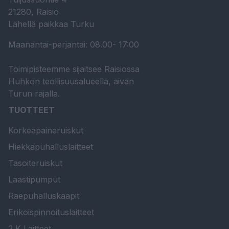
21280, Raisio
Lähellä paikkaa Turku
Maanantai-perjantai: 08.00- 17:00
Toimipisteemme sijaitsee Raisiossa
Huhkon teollisuusalueella, aivan
Turun rajalla.
TUOTTEET
Korkeapaineruiskut
Hiekkapuhalluslaitteet
Tasoiteruiskut
Laastipumput
Raepuhalluskaapit
Erikoispinnoituslaitteet
2 K Laitteet