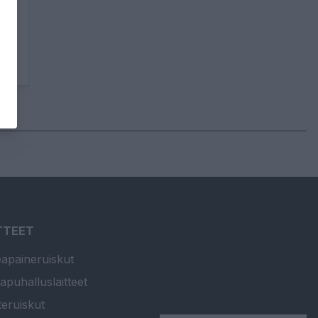
TTEET
apaineruiskut
apuhalluslaitteet
teruiskut