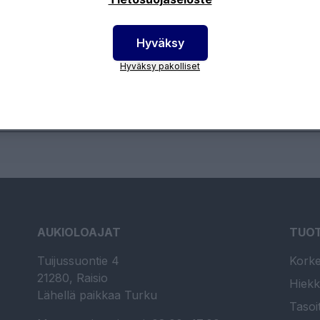
Hyväksy
otenumero:
13UZIT12
Hyväksy pakolliset
AUKIOLOAJAT
TUO
Tuijussuontie 4
Korke
21280, Raisio
Hiekk
Lähellä paikkaa Turku
Tasoi