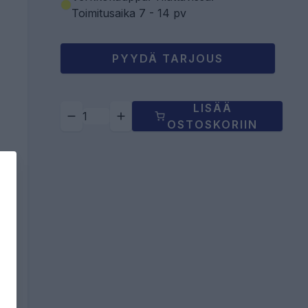
Toimitusaika 7 - 14 pv
PYYDÄ TARJOUS
LISÄÄ
OSTOSKORIIN