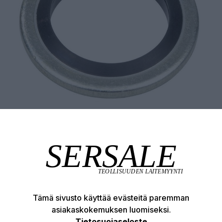
Tämä sivusto käyttää evästeitä paremman
asiakaskokemuksen luomiseksi.
Tuotekuvaus
Tekniset edut
Tietosuojaseloste