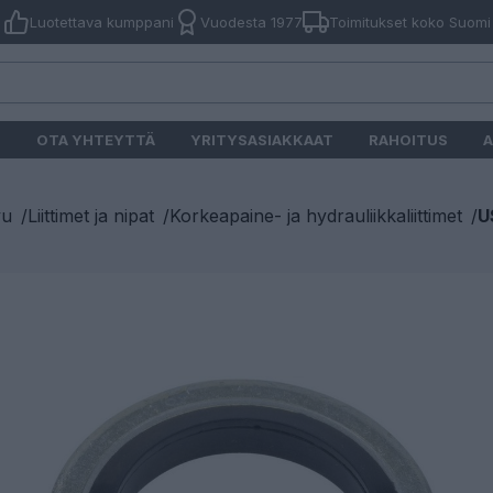
Luotettava kumppani
Vuodesta 1977
Toimitukset koko Suomi
O
OTA YHTEYTTÄ
YRITYSASIAKKAAT
RAHOITUS
A
vu
/
Liittimet ja nipat
/
Korkeapaine- ja hydrauliikkaliittimet
/
U