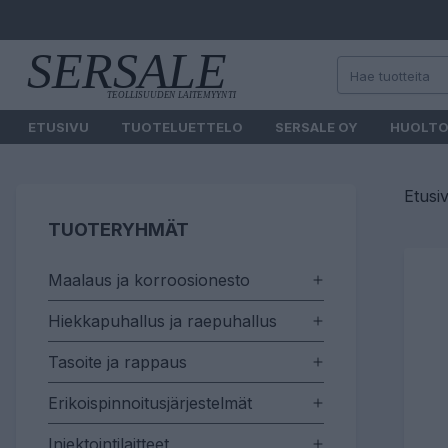
ETUSIVU
TUOTELUETTELO
SERSALE OY
HUOLT
Etusi
TUOTERYHMÄT
Maalaus ja korroosionesto
Hiekkapuhallus ja raepuhallus
Tasoite ja rappaus
Erikoispinnoitusjärjestelmät
Injektointilaitteet