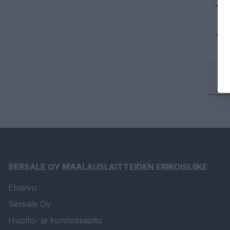
Tu
SERSALE OY MAALAUSLAITTEIDEN ERIKOISLIIKE
Etusivu
Sersale Oy
Huolto- ja kunnossapito