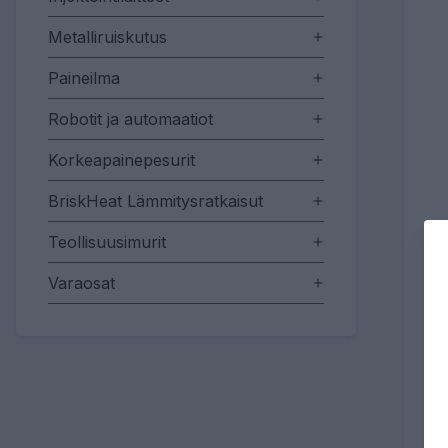
Metalliruiskutus
Paineilma
Robotit ja automaatiot
Korkeapainepesurit
BriskHeat Lämmitysratkaisut
Teollisuusimurit
Varaosat