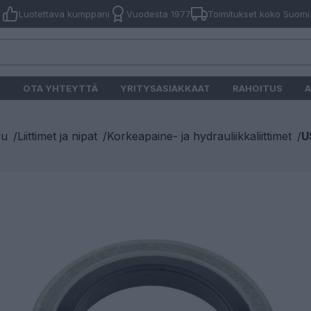
Luotettava kumppani
Vuodesta 1977
Toimitukset koko Suomi
O
OTA YHTEYTTÄ
YRITYSASIAKKAAT
RAHOITUS
A
vu
/
Liittimet ja nipat
/
Korkeapaine- ja hydrauliikkaliittimet
/
U