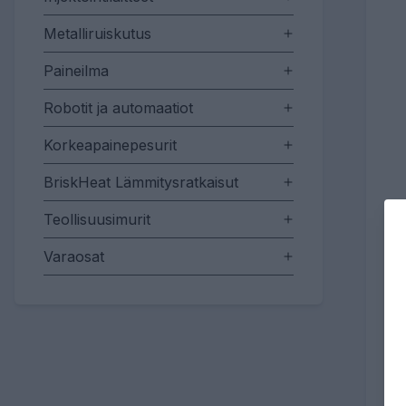
Metalliruiskutus
Paineilma
Robotit ja automaatiot
Korkeapainepesurit
BriskHeat Lämmitysratkaisut
Teollisuusimurit
Varaosat