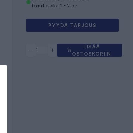
Toimitusaika 1 - 2 pv
PYYDÄ TARJOUS
LISÄÄ
OSTOSKORIIN