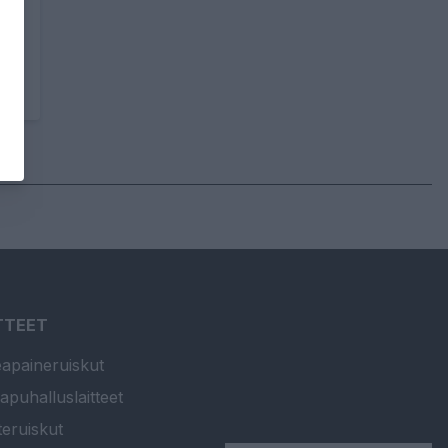
TTEET
apaineruiskut
apuhalluslaitteet
teruiskut