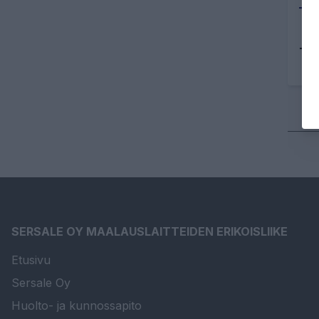
Tu
SERSALE OY MAALAUSLAITTEIDEN ERIKOISLIIKE
Etusivu
Sersale Oy
Huolto- ja kunnossapito