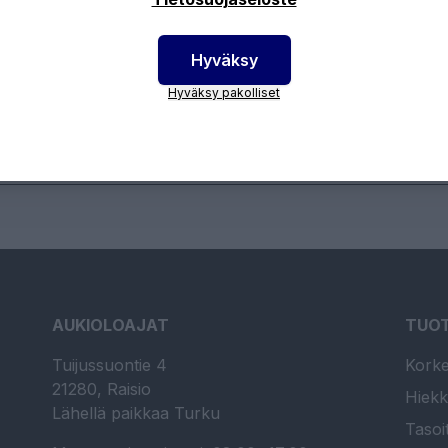
Hyväksy
otenumero:
13UZIT14
Hyväksy pakolliset
AUKIOLOAJAT
TUO
Tuijussuontie 4
Korke
21280, Raisio
Hiekk
Lähellä paikkaa Turku
Tasoi