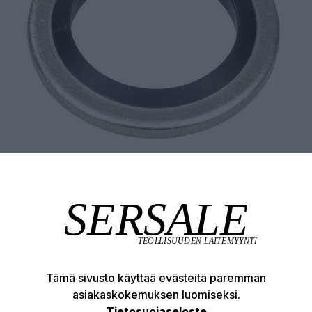
Tämä sivusto käyttää evästeitä paremman
asiakaskokemuksen luomiseksi.
Tuotekuvaus
Tekniset edut
Tietosuojaseloste