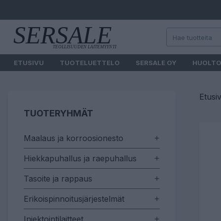
ETUSIVU
TUOTELUETTELO
SERSALE OY
HUOLT
Etusi
TUOTERYHMÄT
Maalaus ja korroosionesto
Hiekkapuhallus ja raepuhallus
Tasoite ja rappaus
Erikoispinnoitusjärjestelmät
Injektointilaitteet