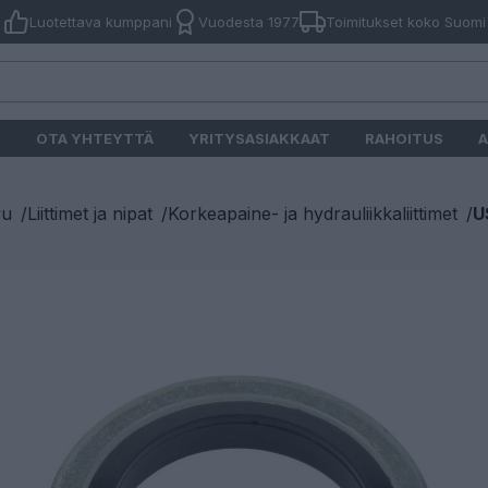
Luotettava kumppani
Vuodesta 1977
Toimitukset koko Suomi
O
OTA YHTEYTTÄ
YRITYSASIAKKAAT
RAHOITUS
A
vu
/
Liittimet ja nipat
/
Korkeapaine- ja hydrauliikkaliittimet
/
U