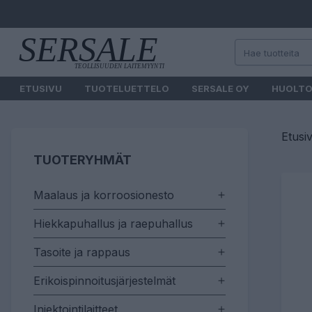
ETUSIVU
TUOTELUETTELO
SERSALE OY
HUOLT
Etusi
TUOTERYHMÄT
Maalaus ja korroosionesto
Hiekkapuhallus ja raepuhallus
Tasoite ja rappaus
Erikoispinnoitusjärjestelmät
Injektointilaitteet