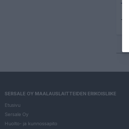
Tu
SERSALE OY MAALAUSLAITTEIDEN ERIKOISLIIKE
Etusivu
Sersale Oy
Huolto- ja kunnossapito