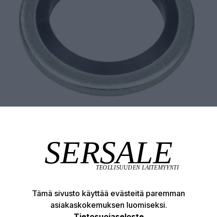
Tämä sivusto käyttää evästeitä paremman
asiakaskokemuksen luomiseksi.
Tuotekuvaus
Tekniset edut
Tietosuojaseloste