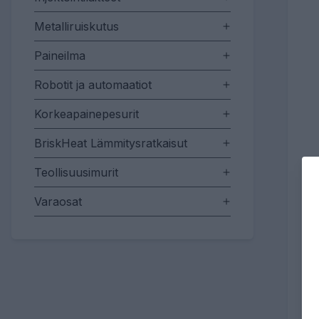
Metalliruiskutus
Paineilma
Robotit ja automaatiot
Korkeapainepesurit
BriskHeat Lämmitysratkaisut
Teollisuusimurit
Varaosat