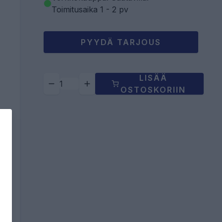
Toimitusaika 1 - 2 pv
PYYDÄ TARJOUS
LISÄÄ
OSTOSKORIIN