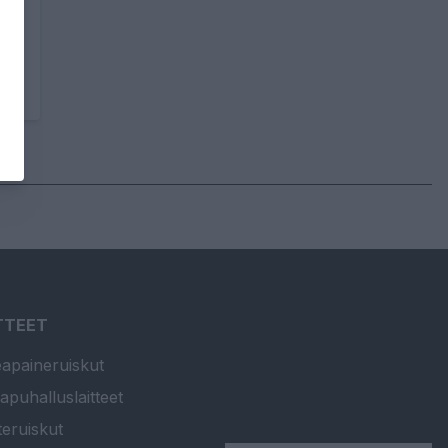
TTEET
apaineruiskut
apuhalluslaitteet
teruiskut