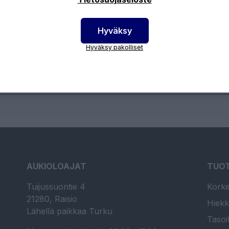
Hyväksy
otenumero:
13UZIT34
Hyväksy pakolliset
AUKIOLOAJAT
TUO
Tuijussuontie 4
Korke
21280, Raisio
Hiekk
Lähellä paikkaa Turku
Tasoi