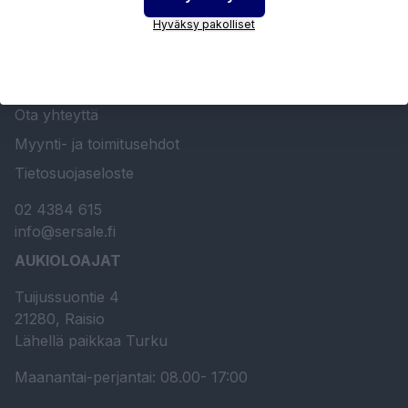
Hyväksy pakolliset
Etusivu
Sersale Oy
Huolto- ja kunnossapito
Ota yhteyttä
Myynti- ja toimitusehdot
Tietosuojaseloste
02 4384 615
info@sersale.fi
AUKIOLOAJAT
Tuijussuontie 4
21280, Raisio
Lähellä paikkaa Turku
Maanantai-perjantai: 08.00- 17:00