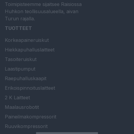
Toimipisteemme sijaitsee Raisiossa
Huhkon teollisuusalueella, aivan
Turun rajalla.
TUOTTEET
Korkeapaineruiskut
Hiekkapuhalluslaitteet
Tasoiteruiskut
Laastipumput
Raepuhalluskaapit
Erikoispinnoituslaitteet
2 K Laitteet
Maalausrobotit
Paineilmakompressorit
Ruuvikompressorit