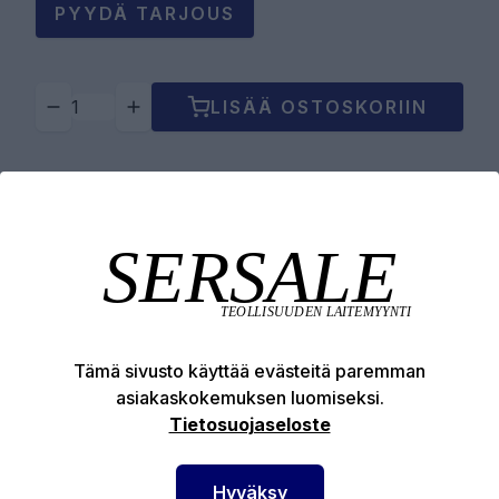
PYYDÄ TARJOUS
LISÄÄ OSTOSKORIIN
Tuotekuvaus
Tekniset edut
Tämä sivusto käyttää evästeitä paremman
asiakaskokemuksen luomiseksi.
Tietosuojaseloste
SERSALE OY MAALAUSLAITTEIDEN ERIKOISLIIKE
Hyväksy