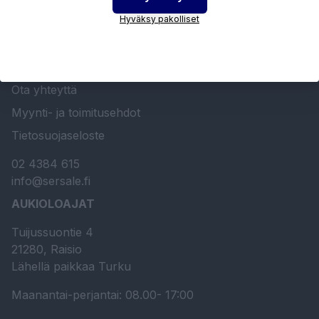
Hyväksy pakolliset
Etusivu
Sersale Oy
Huolto- ja kunnossapito
Ota yhteyttä
Myynti- ja toimitusehdot
Tietosuojaseloste
02 4384 615
info@sersale.fi
AUKIOLOAJAT
Tuijussuontie 4
21280, Raisio
Lähellä paikkaa Turku
Maanantai-perjantai: 08.00- 17:00