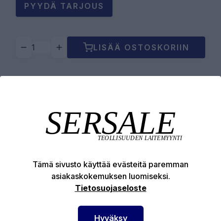
PYYDÄ TARJOUS
LISÄÄ OSTOSKORIIN
Tuotekuvaus
Tekniset edut
Tämä sivusto käyttää evästeitä paremman
asiakaskokemuksen luomiseksi.
Tietosuojaseloste
SERSALE OY MAALAUSLAITTEIDEN ERIKOISLIIKE
Hyväksy