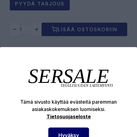
PYYDÄ TARJOUS
LISÄÄ OSTOSKORIIN
Tuotekuvaus
Tekniset edut
Tämä sivusto käyttää evästeitä paremman
asiakaskokemuksen luomiseksi.
Tietosuojaseloste
SERSALE OY MAALAUSLAITTEIDEN ERIKOISLIIKE
Hyväksy