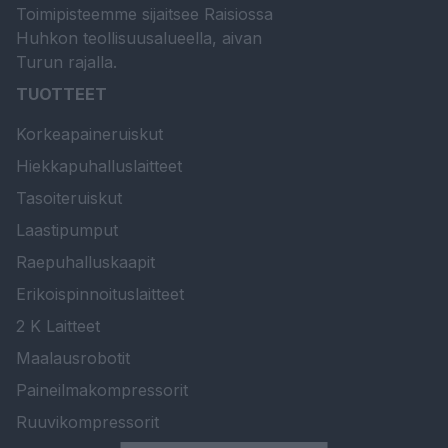
Toimipisteemme sijaitsee Raisiossa
Huhkon teollisuusalueella, aivan
Turun rajalla.
TUOTTEET
Korkeapaineruiskut
Hiekkapuhalluslaitteet
Tasoiteruiskut
Laastipumput
Raepuhalluskaapit
Erikoispinnoituslaitteet
2 K Laitteet
Maalausrobotit
Paineilmakompressorit
Ruuvikompressorit