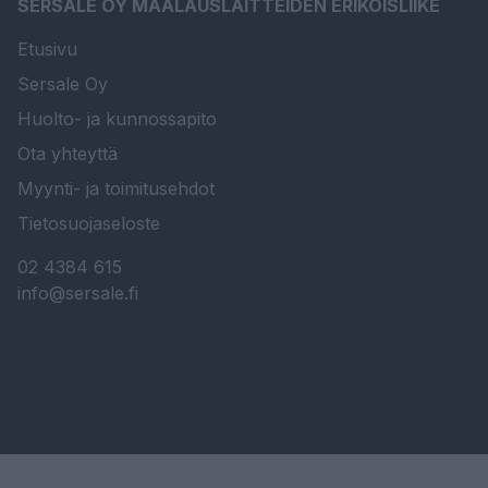
SERSALE OY MAALAUSLAITTEIDEN ERIKOISLIIKE
Etusivu
Sersale Oy
Huolto- ja kunnossapito
Ota yhteyttä
Myynti- ja toimitusehdot
Tietosuojaseloste
02 4384 615
info@sersale.fi