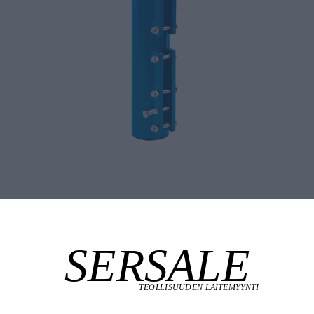
Tuotekuvaus
Tekniset edut