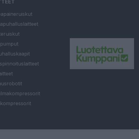
TTEET
apaineruiskut
apuhalluslaitteet
teruiskut
ipumput
halluskaapit
spinnoituslaitteet
itteet
usrobotit
ilmakompressorit
kompressorit