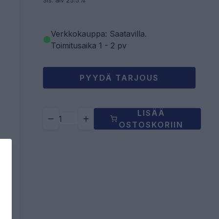
Sis. alv 25.5%
Verkkokauppa: Saatavilla
.
Toimitusaika 1 - 2 pv
PYYDÄ TARJOUS
LISÄÄ
OSTOSKORIIN