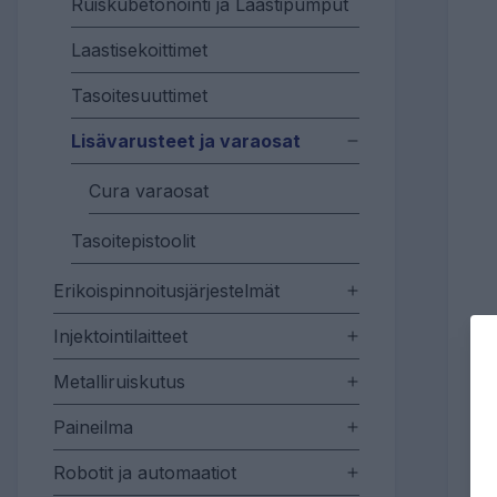
Ruiskubetonointi ja Laastipumput
Laastisekoittimet
Tasoitesuuttimet
Lisävarusteet ja varaosat
Cura varaosat
Tasoitepistoolit
Erikoispinnoitusjärjestelmät
Injektointilaitteet
Metalliruiskutus
Paineilma
Robotit ja automaatiot