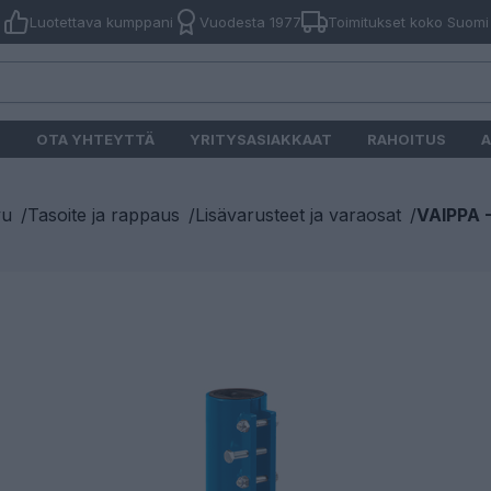
Luotettava kumppani
Vuodesta 1977
Toimitukset koko Suomi
O
OTA YHTEYTTÄ
YRITYSASIAKKAAT
RAHOITUS
A
vu
/
Tasoite ja rappaus
/
Lisävarusteet ja varaosat
/
VAIPPA 