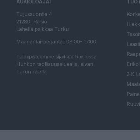
AUKIOLOAJAT
TUO
Tuijussuontie 4
Korke
21280, Raisio
Hiekk
Lähellä paikkaa Turku
Tasoi
Maanantai-perjantai: 08.00- 17:00
Laast
Raepu
Toimipisteemme sijaitsee Raisiossa
Huhkon teollisuusalueella, aivan
Erikoi
Turun rajalla.
2 K La
Maala
Paine
Ruuvi