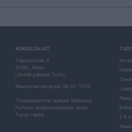
AUKIOLOAJAT
TUO
Tuijussuontie 4
Korke
21280, Raisio
Hiekk
Lähellä paikkaa Turku
Tasoi
Maanantai-perjantai: 08.00- 17:00
Laast
Raepu
Toimipisteemme sijaitsee Raisiossa
Huhkon teollisuusalueella, aivan
Erikoi
Turun rajalla.
2 K La
Maala