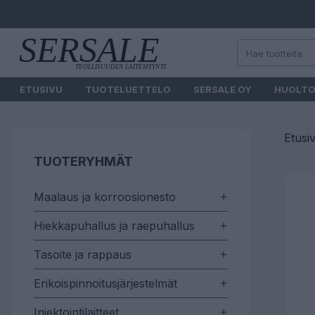
ETUSIVU
TUOTELUETTELO
SERSALE OY
HUOLT
Etusi
TUOTERYHMÄT
Maalaus ja korroosionesto
Hiekkapuhallus ja raepuhallus
Tasoite ja rappaus
Erikoispinnoitusjärjestelmät
Injektointilaitteet