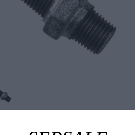
Tuotekuvaus
Tekniset edut