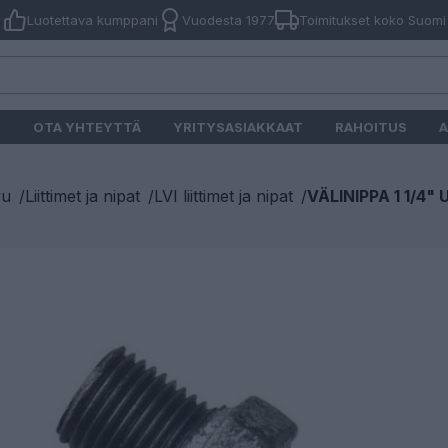
Luotettava kumppani
Vuodesta 1977
Toimitukset koko Suomi
O
OTA YHTEYTTÄ
YRITYSASIAKKAAT
RAHOITUS
A
vu
/
Liittimet ja nipat
/
LVI liittimet ja nipat
/
VÄLINIPPA 1 1/4" 