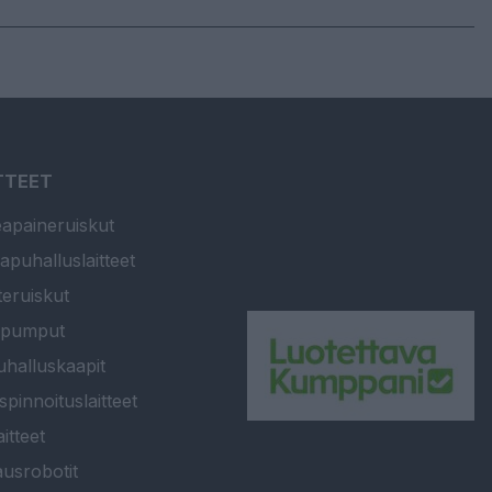
TTEET
apaineruiskut
apuhalluslaitteet
teruiskut
ipumput
halluskaapit
spinnoituslaitteet
itteet
usrobotit