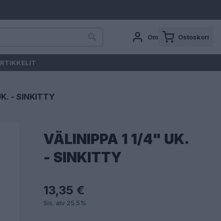
Oma tili
Ostoskori
RTIKKELIT
UK. - SINKITTY
VÄLINIPPA 1 1/4" UK.
- SINKITTY
13,35 €
Sis. alv 25.5%