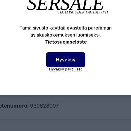
kitty kierreosa. EN 10242/A1
ndardit:
Tämä sivusto käyttää evästeitä paremman
1562; EN ISO 6892-1
EN 1562:2009, EN 10242:1997
asiakaskokemuksen luomiseksi.
kaaniset ominaisuudet:
Tietosuojaseloste
olujuus: 400 N/mm2
littu käyttöpaine: 25 bar (-20°C-120°C)
Hyväksy
2%: 220N/mm2
Hyväksy pakolliset
nyvyys: 7%
vuus: max 220HB
otenumero:
960828007