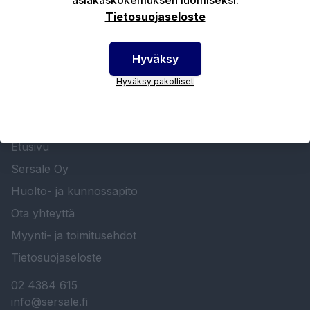
Tietosuojaseloste
Hyväksy
Hyväksy pakolliset
SERSALE OY MAALAUSLAITTEIDEN ERIKOISLIIKE
Etusivu
Sersale Oy
Huolto- ja kunnossapito
Ota yhteyttä
Myynti- ja toimitusehdot
Tietosuojaseloste
02 4384 615
info@sersale.fi