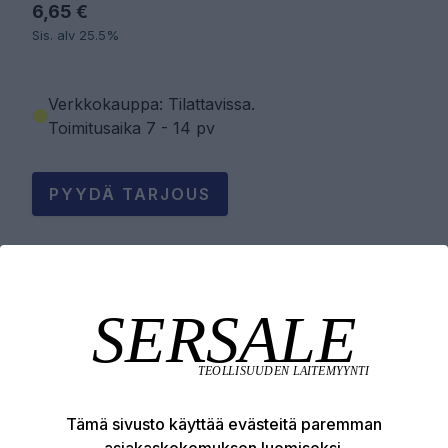
6,65 €
Sis. alv 25.5%
Verkkokauppa: Tilattavissa
.
Toimitusaika 7 - 14 pv
PYYDÄ TARJOUS
LISÄÄ OSTOSKORIIN
Tuotekuvaus
Tämä sivusto käyttää evästeitä paremman
Tekniset edut
asiakaskokemuksen luomiseksi.