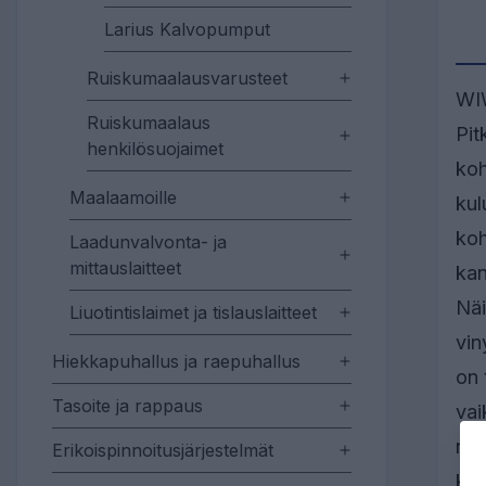
Larius Kalvopumput
Ruiskumaalausvarusteet
WI
Ruiskumaalaus
Pit
henkilösuojaimet
koh
Maalaamoille
kul
koh
Laadunvalvonta- ja
mittauslaitteet
kan
Näi
Liuotintislaimet ja tislauslaitteet
vin
Hiekkapuhallus ja raepuhallus
on 
Tasoite ja rappaus
va
näi
Erikoispinnoitusjärjestelmät
kui