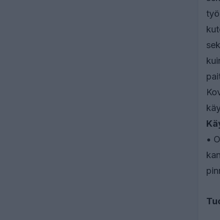
työ
kut
sek
kui
pai
Kov
käy
Kä
• O
kan
pin
Tu