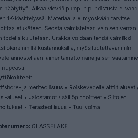
n päätyttyä. Aikaa vievää pumpun puhdistusta ei vaadi
en 1K-käsittelyssä. Materiaalia ei myöskään tarvitse
oittaa etukäteen. Seosta valmistetaan vain sen verran
n todella kulutetaan. Urakka voidaan tehdä valmiiksi,
tsi pienemmillä kustannuksilla, myös luotettavammin.
ete annostellaan laimentamattomana ja sen säätämin
 nopeasti
yttökohteet:
ffshore- ja meriteollisuus • Roiskevedelle alttiit alueet 
si-alueet • Jalostamot / säiliöpinnoitteet • Siltojen
noitukset • Terästeollisuus • Tuulivoima
otenumero:
GLASSFLAKE