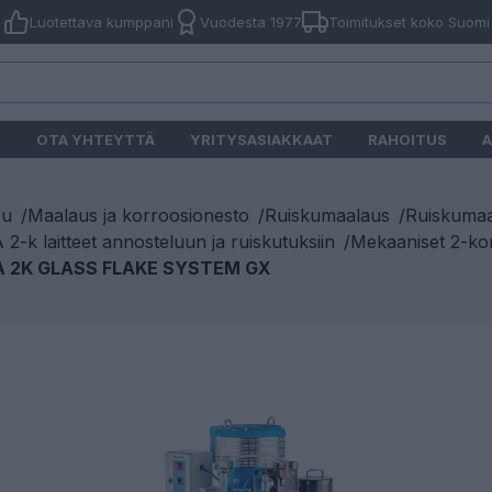
Luotettava kumppani
Vuodesta 1977
Toimitukset koko Suomi
O
OTA YHTEYTTÄ
YRITYSASIAKKAAT
RAHOITUS
A
vu
/
Maalaus ja korroosionesto
/
Ruiskumaalaus
/
Ruiskumaal
2-k laitteet annosteluun ja ruiskutuksiin
/
Mekaaniset 2-kom
 2K GLASS FLAKE SYSTEM GX