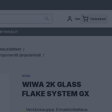
Oma tili
Ostoskori
RTIKKELIT
auslaitteet
/
ponentti järjestelmät
/
WIWA
WIWA 2K GLASS
FLAKE SYSTEM GX
Verkkokauppa: Ennakkotilattava
.