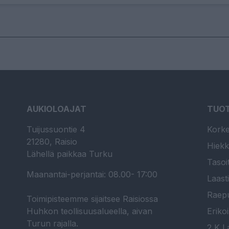
AUKIOLOAJAT
TUO
Tuijussuontie 4
Korke
21280, Raisio
Hiekk
Lähellä paikkaa Turku
Tasoi
Maanantai-perjantai: 08.00- 17:00
Laast
Raepu
Toimipisteemme sijaitsee Raisiossa
Huhkon teollisuusalueella, aivan
Erikoi
Turun rajalla.
2 K La