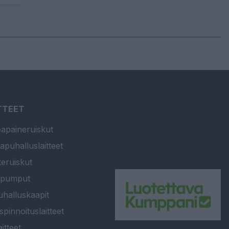
TTEET
apaineruiskut
apuhalluslaitteet
teruiskut
ipumput
halluskaapit
spinnoituslaitteet
itteet