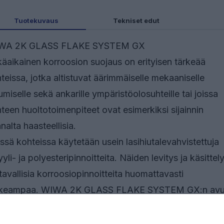
Tuotekuvaus
Tekniset edut
WA 2K GLASS FLAKE SYSTEM GX
käaikainen korroosion suojaus on erityisen tärkeää
teissa, jotka altistuvat äärimmäiselle mekaaniselle
umiselle sekä ankarille ympäristöolosuhteille tai joissa
teen huoltotoimenpiteet ovat esimerkiksi sijainnin
nalta haasteellisia.
ssä kohteissa käytetään usein lasihiutalevahvistettuja
yyli- ja polyesteripinnoitteita. Näiden levitys ja käsittel
tavallisia korroosiopinnoitteita huomattavasti
ikeampaa. WIWA 2K GLASS FLAKE SYSTEM GX:n avu
den paksukalvoisten, kulutusta kestävien ja nopeasti
vuvien tuotteiden annostelu ja levitys voidaan suoritta