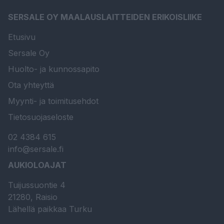
SERSALE OY MAALAUSLAITTEIDEN ERIKOISLIIKE
Etusivu
Sersale Oy
Huolto- ja kunnossapito
Ota yhteyttä
Myynti- ja toimitusehdot
Tietosuojaseloste
02 4384 615
info@sersale.fi
AUKIOLOAJAT
Tuijussuontie 4
21280, Raisio
Lähellä paikkaa Turku