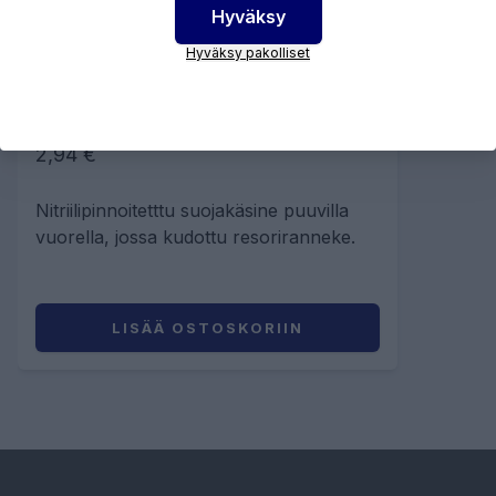
Hyväksy
RS CITRIN
Hyväksy pakolliset
NITRIILIPINNOITETTU
PUUVILLAKÄSINE - 10
2,94 €
Nitriilipinnoitetttu suojakäsine puuvilla
vuorella, jossa kudottu resoriranneke.
LISÄÄ OSTOSKORIIN