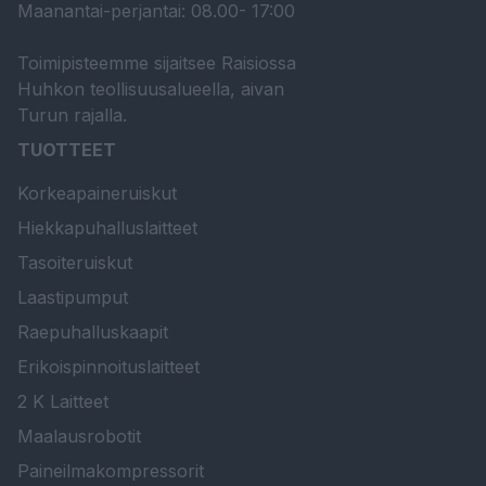
Maanantai-perjantai: 08.00- 17:00
Toimipisteemme sijaitsee Raisiossa
Huhkon teollisuusalueella, aivan
Turun rajalla.
TUOTTEET
Korkeapaineruiskut
Hiekkapuhalluslaitteet
Tasoiteruiskut
Laastipumput
Raepuhalluskaapit
Erikoispinnoituslaitteet
2 K Laitteet
Maalausrobotit
Paineilmakompressorit