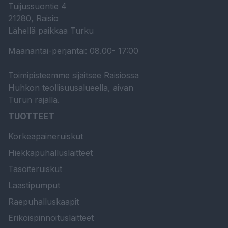
Tuijussuontie 4
21280, Raisio
Lähellä paikkaa Turku
Maanantai-perjantai: 08.00- 17:00
Toimipisteemme sijaitsee Raisiossa
Huhkon teollisuusalueella, aivan
Turun rajalla.
TUOTTEET
Korkeapaineruiskut
Hiekkapuhalluslaitteet
Tasoiteruiskut
Laastipumput
Raepuhalluskaapit
Erikoispinnoituslaitteet