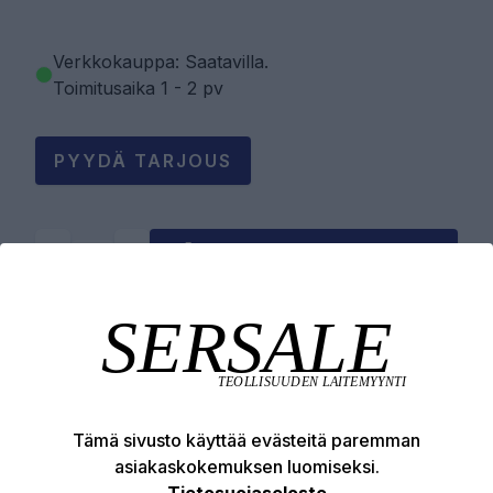
Verkkokauppa: Saatavilla
.
Toimitusaika 1 - 2 pv
PYYDÄ TARJOUS
LISÄÄ OSTOSKORIIN
Tuotekuvaus
Tekniset edut
Tämä sivusto käyttää evästeitä paremman
asiakaskokemuksen luomiseksi.
Tietosuojaseloste