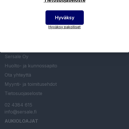
Hyväksy
Hyväksy pakolliset
SERSALE OY MAALAUSLAITTEIDEN ERIKOISLIIKE
Etusivu
Sersale Oy
Huolto- ja kunnossapito
Ota yhteyttä
Myynti- ja toimitusehdot
Tietosuojaseloste
02 4384 615
info@sersale.fi
AUKIOLOAJAT