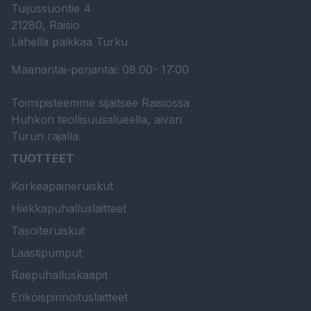
Tuijussuontie 4
21280, Raisio
Lähellä paikkaa Turku
Maanantai-perjantai: 08.00- 17:00
Toimipisteemme sijaitsee Raisiossa
Huhkon teollisuusalueella, aivan
Turun rajalla.
TUOTTEET
Korkeapaineruiskut
Hiekkapuhalluslaitteet
Tasoiteruiskut
Laastipumput
Raepuhalluskaapit
Erikoispinnoituslaitteet