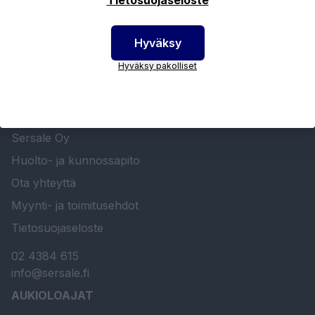
Hyväksy
Hyväksy pakolliset
SERSALE OY MAALAUSLAITTEIDEN ERIKOISLIIKE
Etusivu
Sersale Oy
Huolto- ja kunnossapito
Ota yhteyttä
Myynti- ja toimitusehdot
Tietosuojaseloste
02 4384 615
info@sersale.fi
AUKIOLOAJAT