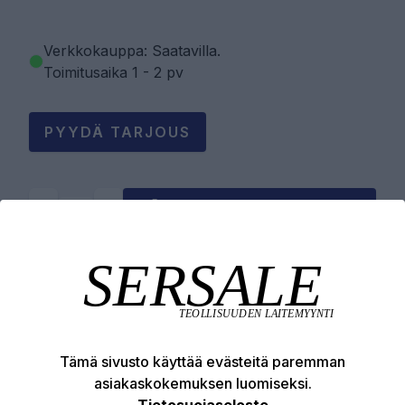
Verkkokauppa: Saatavilla
.
Toimitusaika 1 - 2 pv
PYYDÄ TARJOUS
LISÄÄ OSTOSKORIIN
Tuotekuvaus
Tekniset edut
Tämä sivusto käyttää evästeitä paremman
asiakaskokemuksen luomiseksi.
Tietosuojaseloste