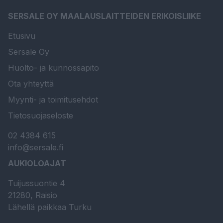
SERSALE OY MAALAUSLAITTEIDEN ERIKOISLIIKE
Etusivu
Sersale Oy
Huolto- ja kunnossapito
Ota yhteyttä
Myynti- ja toimitusehdot
Tietosuojaseloste
02 4384 615
info@sersale.fi
AUKIOLOAJAT
Tuijussuontie 4
21280, Raisio
Lähellä paikkaa Turku