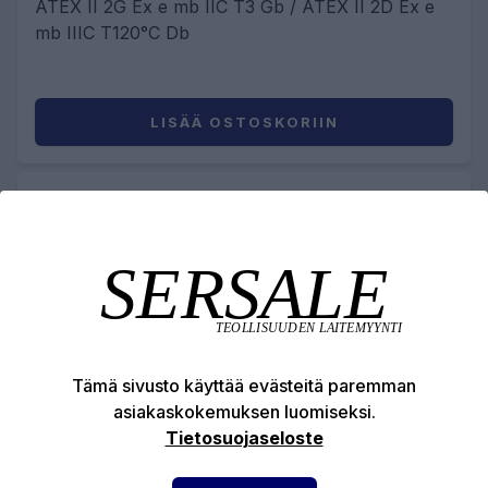
ATEX II 2G Ex e mb IIC T3 Gb / ATEX II 2D Ex e
mb IIIC T120°C Db
LISÄÄ OSTOSKORIIN
Tämä sivusto käyttää evästeitä paremman
asiakaskokemuksen luomiseksi.
Tietosuojaseloste