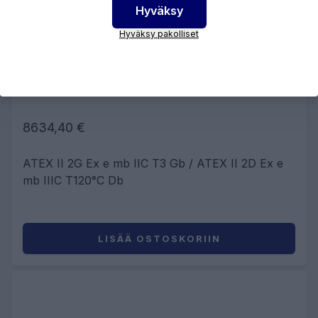
Hyväksy
Hyväksy pakolliset
ATEX - KAASUPULLON
LÄMMITYSPEITE - 50 l
8634,40 €
ATEX II 2G Ex e mb IIC T3 Gb / ATEX II 2D Ex e
mb IIIC T120°C Db
LISÄÄ OSTOSKORIIN