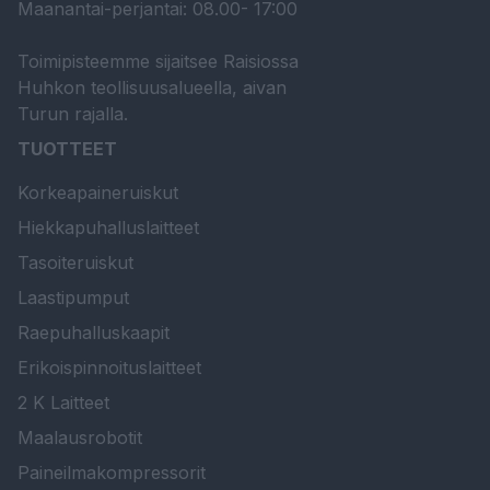
Maanantai-perjantai: 08.00- 17:00
Toimipisteemme sijaitsee Raisiossa
Huhkon teollisuusalueella, aivan
Turun rajalla.
TUOTTEET
Korkeapaineruiskut
Hiekkapuhalluslaitteet
Tasoiteruiskut
Laastipumput
Raepuhalluskaapit
Erikoispinnoituslaitteet
2 K Laitteet
Maalausrobotit
Paineilmakompressorit