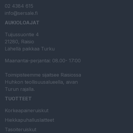
02 4384 615
info@sersale.fi
AUKIOLOAJAT
Tuijussuontie 4
21280, Raisio
Lähellä paikkaa Turku
Maanantai-perjantai: 08.00- 17:00
Toimipisteemme sijaitsee Raisiossa
Huhkon teollisuusalueella, aivan
Turun rajalla.
TUOTTEET
Korkeapaineruiskut
Hiekkapuhalluslaitteet
Tasoiteruiskut