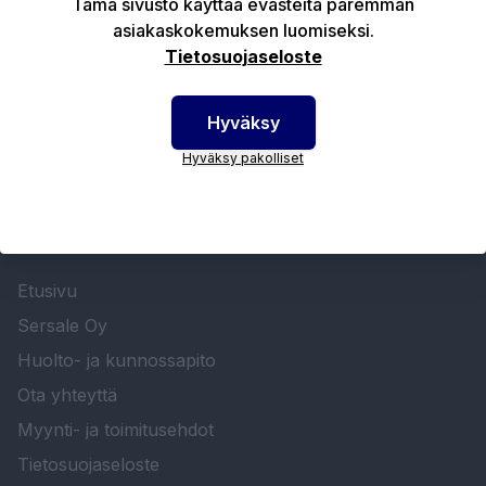
Tämä sivusto käyttää evästeitä paremman
asiakaskokemuksen luomiseksi.
Tekniset edut
Tietosuojaseloste
Hyväksy
Hyväksy pakolliset
SERSALE OY MAALAUSLAITTEIDEN ERIKOISLIIKE
Etusivu
Sersale Oy
Huolto- ja kunnossapito
Ota yhteyttä
Myynti- ja toimitusehdot
Tietosuojaseloste