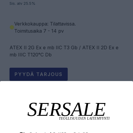
Sis. alv 25.5%
Verkkokauppa: Tilattavissa
.
Toimitusaika 7 - 14 pv
ATEX II 2G Ex e mb IIC T3 Gb / ATEX II 2D Ex e
mb IIIC T120°C Db
PYYDÄ TARJOUS
LISÄÄ OSTOSKORIIN
Tuotekuvaus