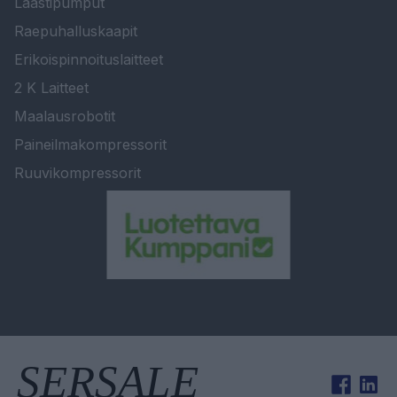
Laastipumput
Raepuhalluskaapit
Erikoispinnoituslaitteet
2 K Laitteet
Maalausrobotit
Paineilmakompressorit
Ruuvikompressorit