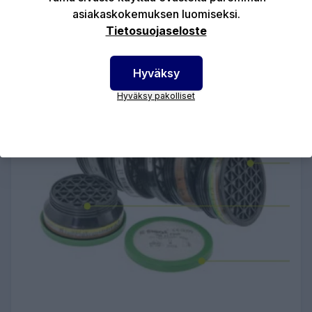
asiakaskokemuksen luomiseksi.
LISÄÄ OSTOSKORIIN
Tietosuojaseloste
Hyväksy
Hyväksy pakolliset