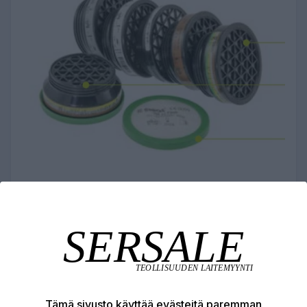
KAASUNSUODATIN 87 A2
5,97 €
Suodatin Fit Mask 87 puolinaamariin
Tämä sivusto käyttää evästeitä paremman