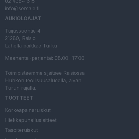
02 4384 615
info@sersale.fi
AUKIOLOAJAT
Tuijussuontie 4
21280, Raisio
Lähellä paikkaa Turku
Maanantai-perjantai: 08.00- 17:00
Toimipisteemme sijaitsee Raisiossa
Huhkon teollisuusalueella, aivan
Turun rajalla.
TUOTTEET
Korkeapaineruiskut
Hiekkapuhalluslaitteet
Tasoiteruiskut