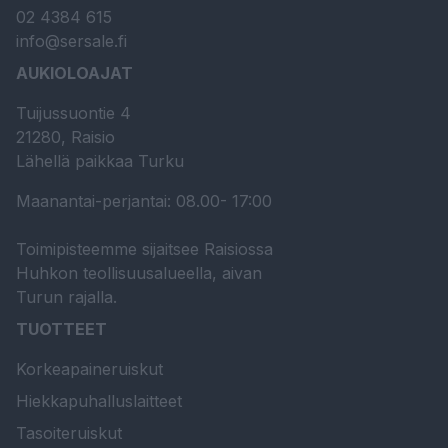
02 4384 615
info@sersale.fi
AUKIOLOAJAT
Tuijussuontie 4
21280, Raisio
Lähellä paikkaa Turku
Maanantai-perjantai: 08.00- 17:00
Toimipisteemme sijaitsee Raisiossa
Huhkon teollisuusalueella, aivan
Turun rajalla.
TUOTTEET
Korkeapaineruiskut
Hiekkapuhalluslaitteet
Tasoiteruiskut