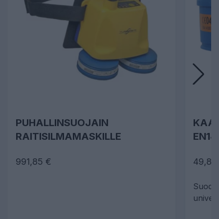
PUHALLINSUOJAIN
KAAS
RAITISILMAMASKILLE
EN14
991,85 €
49,80
Suodat
univers