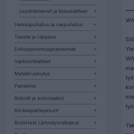
Liuotintislaimet ja tislauslaitteet
WIW
Hiekkapuhallus ja raepuhallus
Tasoite ja rappaus
500
Yle
Erikoispinnoitusjärjestelmät
WIW
Injektointilaitteet
maa
Metalliruiskutus
työ
Paineilma
kor
mie
Robotit ja automaatiot
työ
Korkeapainepesurit
BriskHeat Lämmitysratkaisut
Tek