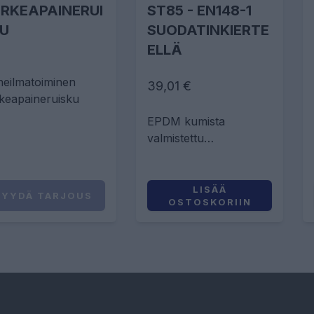
RKEAPAINERUI
ST85 - EN148-1
U
SUODATINKIERTE
ELLÄ
neilmatoiminen
39,01 €
keapaineruisku
EPDM kumista
valmistettu
puolinaamari
teollisuuden eri
tarpeisiin
LISÄÄ
PYYDÄ TARJOUS
OSTOSKORIIN