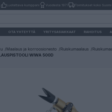
Luotettava kumppani
Vuodesta 1977
Toimitukset koko Suomi
O
OTA YHTEYTTÄ
YRITYSASIAKKAAT
RAHOITUS
A
vu
/
Maalaus ja korroosionesto
/
Ruiskumaalaus
/
Ruiskumaa
AUSPISTOOLI WIWA 500D