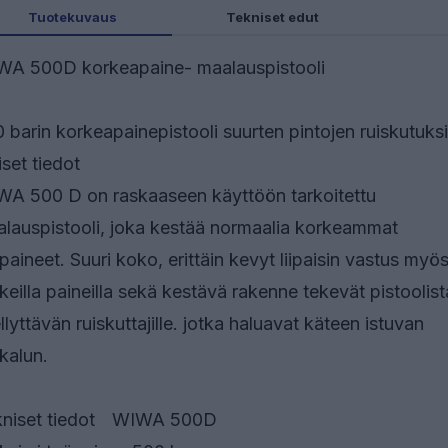
Tuotekuvaus
Tekniset edut
A 500D korkeapaine- maalauspistooli
 barin korkeapainepistooli suurten pintojen ruiskutuksi
iset tiedot
A 500 D on raskaaseen käyttöön tarkoitettu
lauspistooli, joka kestää normaalia korkeammat
paineet. Suuri koko, erittäin kevyt liipaisin vastus myö
keilla paineilla sekä kestävä rakenne tekevät pistoolist
llyttävän ruiskuttajille. jotka haluavat käteen istuvan
kalun.
niset tiedot
WIWA 500D