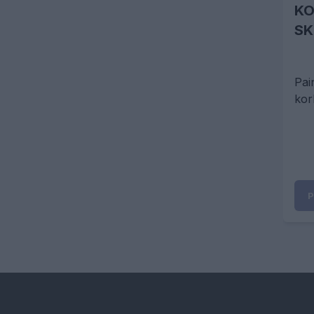
KO
SK
Pai
kor