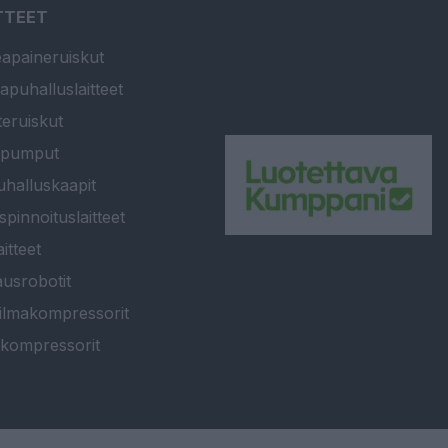
TTEET
apaineruiskut
apuhalluslaitteet
teruiskut
ipumput
halluskaapit
spinnoituslaitteet
itteet
usrobotit
ilmakompressorit
kompressorit