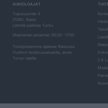
AUKIOLOAJAT
TUO
Tuijussuontie 4
Korke
21280, Raisio
Hiekk
Lähellä paikkaa Turku
Tasoi
Maanantai-perjantai: 08.00- 17:00
Laast
Raepu
Toimipisteemme sijaitsee Raisiossa
Huhkon teollisuusalueella, aivan
Erikoi
Turun rajalla.
2 K La
Maala
Paine
Ruuvi