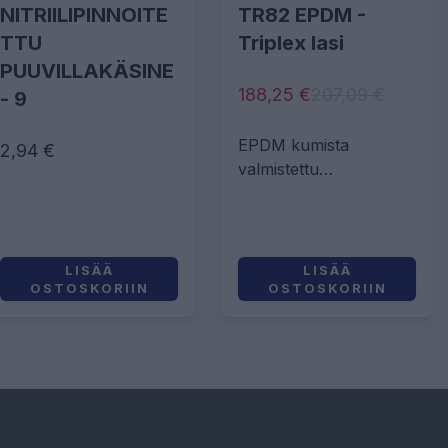
NITRIILIPINNOITE
TR82 EPDM -
TTU
Triplex lasi
PUUVILLAKÄSINE
188,25 €
207,09 €
- 9
EPDM kumista
2,94 €
valmistettu
kokonaamari
teollisuuteen -
varustettu liuotinpesua
kestävällä Triplex lasilla
LISÄÄ
LISÄÄ
ja EN 148-1 kierteellä
OSTOSKORIIN
OSTOSKORIIN