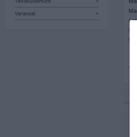
Teollisuusimurit
Mak
Mak
Varaosat
Let
Suu
Suo
Tu