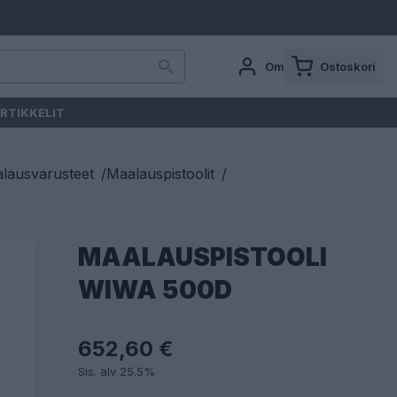
Oma tili
Ostoskori
RTIKKELIT
lausvarusteet
/
Maalauspistoolit
/
MAALAUSPISTOOLI
WIWA 500D
652,60 €
Sis. alv 25.5%