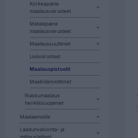
Korkeapaine
maalausvarusteet
Matalapaine
maalausvarusteet
Maalaussuuttimet
Lisävarusteet
Maalauspistoolit
Maalinlämmittimet
Ruiskumaalaus
henkilösuojaimet
Maalaamoille
Laadunvalvonta- ja
mittauslaitteet