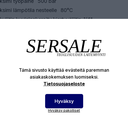
simi työpaine
500 bar
simi lämpötila nesteelle
80°C
kuliitin kuulalaakeroitu kiertyväliitin
1/4"
tin runkon kierre
11/16"
datin tyyppi
kahvansuodatin
otenumero:
14015016
Tämä sivusto käyttää evästeitä paremman
asiakaskokemuksen luomiseksi.
Tietosuojaseloste
Hyväksy
Hyväksy pakolliset
Tutustu